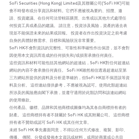
SoFi Securities (Hong Kong) Limited及其聯屬公司(‘SoFi HK’)可能
會不時發布或分享資訊和材料。它們不應被視為要約、招攬、邀
請、投資建議、在任何司法管轄區購買、出售或以其他方式處理任
何投資工具或產品的建議。 請注意，投資涉及風險，資產的過去表
現並不能保證未來的結果或回報。 投資者在作出投資決定之前考慮
自身的具體財務需求、目標和風險狀況非常重要。
SoFi HK不會對資訊的完整性、可靠性和準確性作出保證，並不會對
因使用本文資訊而造成的任何損失和/或損害承擔任何責任。
這些資訊和材料可能包括其他網站的超連結，SoFi HK對任何超連結
網站的內容不會承擔任何責任。 SoFi HK雖然相信透過超連結至第
三方網站所提供的資料及分析是準確的，但SoFi HK並不保證該等資
料及分析。 這些連結僅供參考，不應被視為認可。使用此類超連結
所涉及的風險應由閣下承擔，並遵守適用於此類訪問和該連結網站
的使用條款。
任何產品、徽標、品牌和其他商標或圖像均為其各自商標持有者的
財產。 這些商標持有者不隸屬於 SoFi HK 或其附屬公司。 這些商標
持有者不贊助或認可 SoFi HK 或其任何文章。
未經 SoFi HK 事先書面同意，不得以任何方式修改、複製、影印、
傳播、 傳閱、分發或發佈本文資訊或材料，或用於商業或公共目