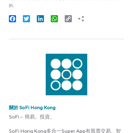
的。
Facebook
Twitter
LinkedIn
WhatsApp
Copy
Link
關於 SoFi Hong Kong
SoFi – 簡易。投資。
SoFi Hong Kong多合一Super App有股票交易、智