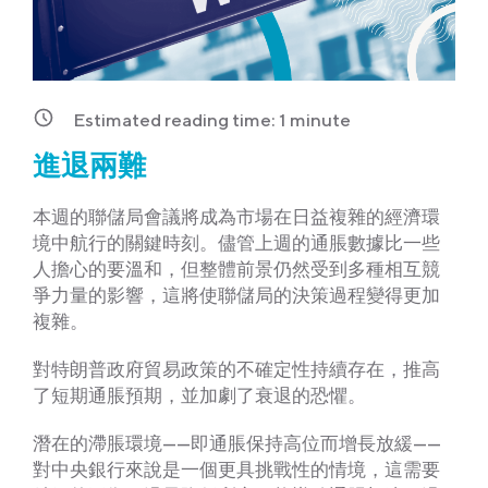
Estimated reading time:
1
minute
進退兩難
本週的聯儲局會議將成為市場在日益複雜的經濟環
境中航行的關鍵時刻。儘管上週的通脹數據比一些
人擔心的要溫和，但整體前景仍然受到多種相互競
爭力量的影響，這將使聯儲局的決策過程變得更加
複雜。
對特朗普政府貿易政策的不確定性持續存在，推高
了短期通脹預期，並加劇了衰退的恐懼。
潛在的滯脹環境——即通脹保持高位而增長放緩——
對中央銀行來說是一個更具挑戰性的情境，這需要