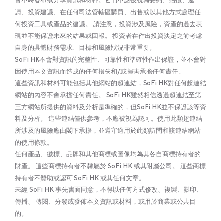
會不時發布或分享資訊和材料。它們不應被視為要約、招攬、邀
請、投資建議、在任何司法管轄區購買、出售或以其他方式處理任
何投資工具或產品的建議。 請注意，投資涉及風險，資產的過去表
現並不能保證未來的結果或回報。 投資者在作出投資決定之前考慮
自身的具體財務需求、目標和風險狀況非常重要。
SoFi HK不會對資訊的完整性、可靠性和準確性作出保證，並不會對
因使用本文資訊而造成的任何損失和/或損害承擔任何責任。
這些資訊和材料可能包括其他網站的超連結，SoFi HK對任何超連結
網站的內容不會承擔任何責任。 SoFi HK雖然相信透過超連結至第
三方網站所提供的資料及分析是準確的，但SoFi HK並不保證該等資
料及分析。 這些連結僅供參考，不應被視為認可。使用此類超連結
所涉及的風險應由閣下承擔，並遵守適用於此類訪問和該連結網站
的使用條款。
任何產品、徽標、品牌和其他商標或圖像均為其各自商標持有者的
財產。 這些商標持有者不隸屬於 SoFi HK 或其附屬公司。 這些商標
持有者不贊助或認可 SoFi HK 或其任何文章。
未經 SoFi HK 事先書面同意，不得以任何方式修改、複製、影印、
傳播、 傳閱、分發或發佈本文資訊或材料，或用於商業或公共目
的。