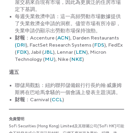
屋交易來自現有市場，因此為更廣泛的住房市場
定下基調。
每週失業救濟申請：這一高頻勞動市場數據提供
了失業救濟金申請的洞察。儘管市場有所冷卻，
失業申請仍顯示出勞動市場保持強勁。
財報
：Accenture (
ACN
), Darden Restaurants
(DRI
), FactSet Research Systems (
FDS
), FedEx
(
FDX
), Jabil (
JBL
), Lennar (
LEN
), Micron
Technology (
MU
), Nike (
NKE
)
週五
聯儲局觀點：紐約聯邦儲備銀行行長約翰·威廉姆
斯將在巴哈馬拿騷的一個會議上發表主題演講。
財報
：Carnival (
CCL
)
免責聲明
SoFi Securities (Hong Kong) Limited及其聯屬公司(‘SoFi HK’)可能