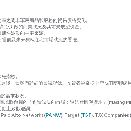
地區之間非軍用商品和服務的貿易價格變化。
高管所做的商業狀況及其前景展望調查。
週期性波動的主要來源。
對當前及未來獨棟住宅市場狀況的看法。
領先指標。
束三週後，會發布詳細的會議記錄。投資者經常從中尋找有關聯儲
場的需求狀況。
 將在區域聯儲局的「創造缺失的市場：連結社區與資本」(Making Mis
tal) 活動上致歡迎詞。
, Palo Alto Networks (
PANW
), Target (
TGT
), TJX Companies 