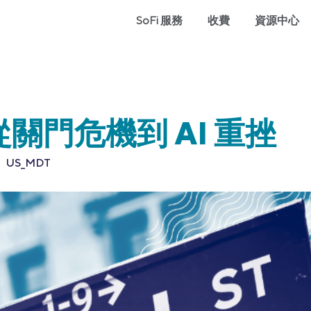
SoFi 服務
收費
資源中心
關門危機到 AI 重挫
US_MDT