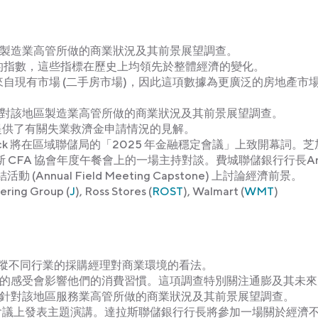
製造業高管所做的商業狀況及其前景展望調查。
的指數，這些指標在歷史上均領先於整體經濟的變化。
自現有市場 (二手房市場)，因此這項數據為更廣泛的房地產市
對該地區製造業高管所做的商業狀況及其前景展望調查。
提供了有關失業救濟金申請情況的見解。
mack 將在區域聯儲局的「2025 年金融穩定會議」上致開幕詞。
納波利斯 CFA 協會年度午餐會上的一場主持對談。費城聯儲銀行行長An
(Annual Field Meeting Capstone) 上討論經濟前景。
ering Group (
J
), Ross Stores (
ROST
), Walmart (
WMT
)
蹤不同行業的採購經理對商業環境的看法。
的感受會影響他們的消費習慣。這項調查特別關注通膨及其未來
針對該地區服務業高管所做的商業狀況及其前景展望調查。
央行年度會議上發表主題演講。達拉斯聯儲銀行行長將參加一場關於經濟