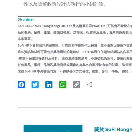
性以及貨幣政策設計與執行的小組討論。
Disclaimer
SoFi Securities (Hong Kong) Limited及其聯屬公司(‘SoF
品的要約、招攬、邀請、建議或推薦。 請注意，投資涉及風險，資產的過去表
非常重要。
SoFi HK不會對資訊的完整性、可靠性和準確性作出保證，並不會對因使用本
這些資訊和材料可能包括其他網站的超連結，SoFi HK對任何超連結網站的內容不
HK並不保證該等資料及分析。 這些連結僅供參考，不應被視為認可。使用此
任何產品、徽標、品牌和其他商標或圖像均為其各自商標持有者的財產。 這些商標持有者
未經 SoFi HK 事先書面同意，不得以任何方式修改、複製、影印、傳播、 
Facebook
Twitter
LinkedIn
WhatsApp
Copy
Link
關於 SoFi Hong 