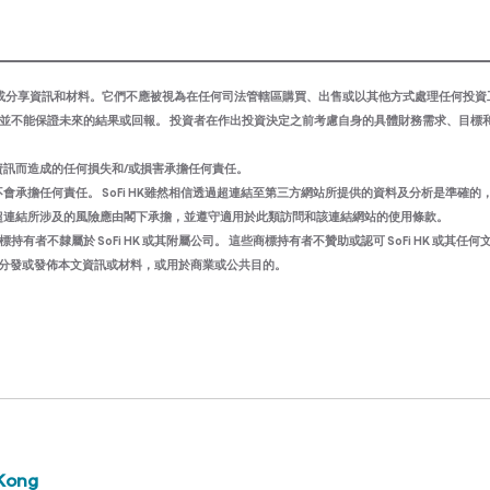
i HK’)可能會不時發布或分享資訊和材料。它們不應被視為在任何司法管轄區購買、出售或以其他方式處理任何投
現並不能保證未來的結果或回報。 投資者在作出投資決定之前考慮自身的具體財務需求、目標
文資訊而造成的任何損失和/或損害承擔任何責任。
會承擔任何責任。 SoFi HK雖然相信透過超連結至第三方網站所提供的資料及分析是準確的，但
類超連結所涉及的風險應由閣下承擔，並遵守適用於此類訪問和該連結網站的使用條款。
不隸屬於 SoFi HK 或其附屬公司。 這些商標持有者不贊助或認可 SoFi HK 或其任何
傳閱、分發或發佈本文資訊或材料，或用於商業或公共目的。
Kong