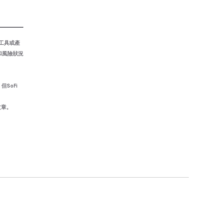
資工具或產
和風險狀況
SoFi
文章。