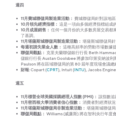
週四
11月費城聯儲局製造業活動：
費城聯儲局針對該地區
10月領先經濟指標：
這是一項由多個經濟指標組成
10月成屋銷售：
任何一個月份的大多數房屋交易都來
了基調。
11月堪薩斯城聯儲局製造業活動：
堪薩斯城聯儲局針
每週初請失業金人數：
這種高頻率的勞動市場數據
聯儲局觀點
：
克里夫蘭聯儲銀行行長 Beth Ham
儲銀行行長 Austan Goolsbee 將參加印第安
Paulson 將在區域聯儲局的第 80 屆年度現場會議總結活動 
財報
: Copart (
CPRT
), Intuit (
INTU
), Jacobs Engine
週五
11月標普全球美國採購經理人指數 (PMI)：
該指數追
11月密西根大學消費者信心指
數
：
消費者對經濟狀況
11月堪薩斯城聯儲局非製造業活動：
堪薩斯城聯儲局
聯儲局觀點
：
Williams (威廉斯) 將在智利