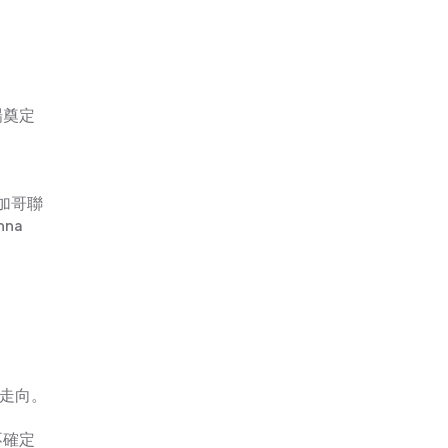
場奠定
芝加哥聯
na
走向。
不確定