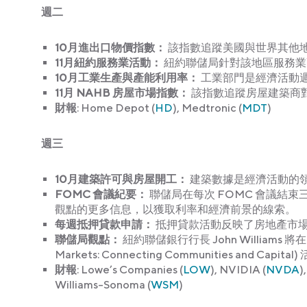
週二
10月進出口物價指數：
該指數追蹤美國與世界其他
11月紐約服務業活動：
紐約聯儲局針對該地區服務業
10月工業生產與產能利用率：
工業部門是經濟活動
11月 NAHB 房屋市場指數：
該指數追蹤房屋建築商
財報
: Home Depot (
HD
), Medtronic (
MDT
)
週三
10月建築許可與房屋開工：
建築數據是經濟活動的
FOMC 會議紀要：
聯儲局在每次 FOMC 會議結
觀點的更多信息，以獲取利率和經濟前景的線索。
每週抵押貸款申請：
抵押貸款活動反映了房地產市
聯儲局觀點
：
紐約聯儲銀行行長 John Williams
Markets: Connecting Communities and Capi
財報
: Lowe’s Companies (
LOW
), NVIDIA (
NVDA
)
Williams-Sonoma (
WSM
)