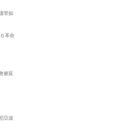
儘管如
) 革命
會被延
明尼亞波