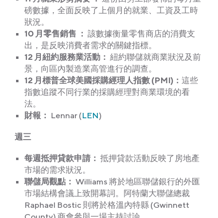
磅數據，全面反映了上個月的就業、工資及工時
狀況。
10 月零售銷售 ：
該數據衡量零售商店的消費支
出，是反映消費者需求的關鍵指標。
12 月紐約服務業活動：
紐約聯儲就商業狀況及前
景，向區內製造業高管進行的調查。
12 月標普全球美國採購經理人指數 (PMI)：
這些
指數追蹤不同行業的採購經理對商業環境的看
法。
財報
：
Lennar (
LEN
)
週三
每週抵押貸款申請：
抵押貸款活動反映了房地產
市場的需求狀況。
聯儲局
觀點
：
Williams 將於地區聯儲銀行的外匯
市場結構會議上致開幕詞。阿特蘭大聯儲總裁
Raphael Bostic 則將於格溫內特縣 (Gwinnett
County) 商會參與一場主持討論。