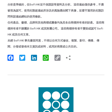
分析是準確的，但SoFi HK並不保證該等資料及分析。 這些連結僅供參考，不應
被視為認可。使用此類超連結所涉及的風險應由閣下承擔，並遵守適用於此類訪
問和該連結網站的使用條款。
任何產品、徽標、品牌和其他商標或圖像均為其各自商標持有者的財產。 這些商
標持有者不隸屬於 SoFi HK 或其附屬公司。 這些商標持有者不贊助或認可 SoFi
HK 或其任何文章。
未經 SoFi HK 事先書面同意，不得以任何方式修改、複製、影印、傳播、 傳
閱、分發或發佈本文資訊或材料，或用於商業或公共目的。
Facebook
Twitter
LinkedIn
WhatsApp
Copy
Link