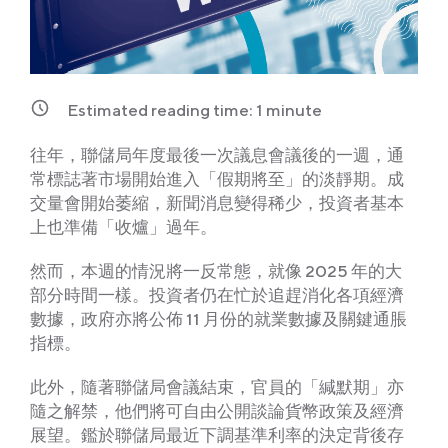
Estimated reading time:
1
minute
往年，聯儲局年度最後一次議息會議後的一週，通
常標誌著市場開始進入「假期將至」的淡靜期。成
交量會開始萎縮，新聞消息變得稀少，投資者基本
上也準備「收爐」過年。
然而，本週的情況將一反常態，就像 2025 年的大
部分時間一樣。投資者仍在忙於追趕消化各項經濟
數據，政府亦將公佈 11 月份的就業數據及關鍵通脹
指標。
此外，隨著聯儲局會議結束，官員的「緘默期」亦
隨之解禁，他們將可自由公開談論貨幣政策及經濟
展望。鑑於聯儲局最近下調基準利率的決定背後存