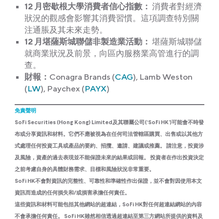
12 月密歇根大學消費者信心指數：
消費者對經濟
狀況的觀感會影響其消費習慣。這項調查特別關
注通脹及其未來走勢。
12 月堪薩斯城聯儲非製造業活動：
堪薩斯城聯儲
就商業狀況及前景，向區內服務業高管進行的調
查。
財報
：
Conagra Brands (
CAG
), Lamb Weston
(
LW
), Paychex (
PAYX
)
免責聲明
SoFi Securities (Hong Kong) Limited及其聯屬公司(‘SoFi HK’)可能會不時發
布或分享資訊和材料。它們不應被視為在任何司法管轄區購買、出售或以其他方
式處理任何投資工具或產品的要約、招攬、邀請、建議或推薦。 請注意，投資涉
及風險，資產的過去表現並不能保證未來的結果或回報。 投資者在作出投資決定
之前考慮自身的具體財務需求、目標和風險狀況非常重要。
SoFi HK不會對資訊的完整性、可靠性和準確性作出保證，並不會對因使用本文
資訊而造成的任何損失和/或損害承擔任何責任。
這些資訊和材料可能包括其他網站的超連結，SoFi HK對任何超連結網站的內容
不會承擔任何責任。 SoFi HK雖然相信透過超連結至第三方網站所提供的資料及