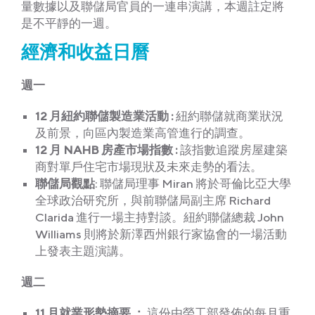
量數據以及聯儲局官員的一連串演講，本週註定將
是不平靜的一週。
經
濟和收益日曆
週一
12 月紐約聯儲製造業活動 :
紐約聯儲就商業狀況
及前景，向區內製造業高管進行的調查。
12 月 NAHB 房產市場指數 :
該指數追蹤房屋建築
商對單戶住宅市場現狀及未來走勢的看法。
聯儲局觀點
: 聯儲局理事 Miran 將於哥倫比亞大學
全球政治研究所，與前聯儲局副主席 Richard
Clarida 進行一場主持對談。紐約聯儲總裁 John
Williams 則將於新澤西州銀行家協會的一場活動
上發表主題演講。
週二
11 月就業形勢摘要 ：
這份由勞工部發佈的每月重