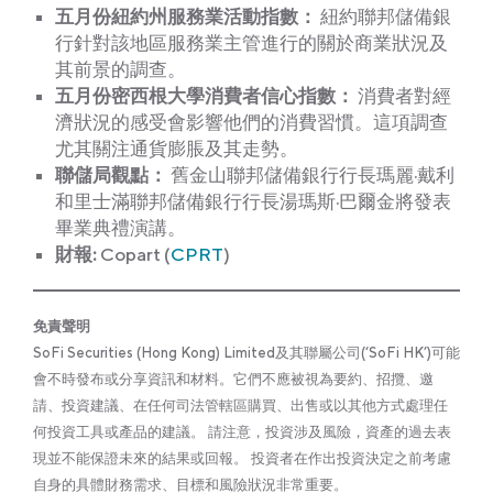
五月份紐約州服務業活動指數：
紐約聯邦儲備銀
行針對該地區服務業主管進行的關於商業狀況及
其前景的調查。
五月份密西根大學消費者信心指數：
消費者對經
濟狀況的感受會影響他們的消費習慣。這項調查
尤其關注通貨膨脹及其走勢。
聯儲局觀點
：
舊金山聯邦儲備銀行行長瑪麗·戴利
和里士滿聯邦儲備銀行行長湯瑪斯·巴爾金將發表
畢業典禮演講。
財報:
Copart (
CPRT
)
免責聲明
SoFi Securities (Hong Kong) Limited及其聯屬公司(‘SoFi HK’)可能
會不時發布或分享資訊和材料。它們不應被視為要約、招攬、邀
請、投資建議、在任何司法管轄區購買、出售或以其他方式處理任
何投資工具或產品的建議。 請注意，投資涉及風險，資產的過去表
現並不能保證未來的結果或回報。 投資者在作出投資決定之前考慮
自身的具體財務需求、目標和風險狀況非常重要。