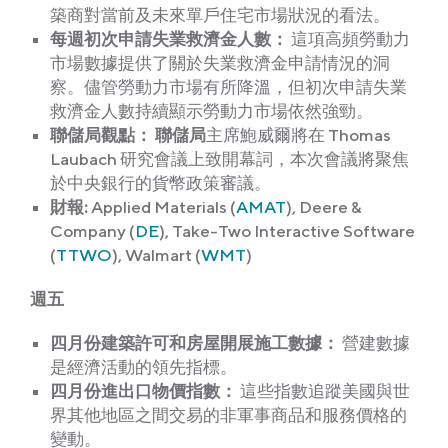
築商對當前及未來單戶住宅市場狀況的看法。
每週初次申請失業救濟金人數：
這項高頻勞動力
市場數據提供了關於失業救濟金申請情況的洞
察。儘管勞動力市場有所降溫，但初次申請失業
救濟金人數持續顯示勞動力市場依然強勁。
聯儲局觀點
：
聯儲局
主席鮑威爾將在 Thomas
Laubach 研究會議上致開幕詞，本次會議將聚焦
於中央銀行的貨幣政策審議。
財報:
Applied Materials (
AMAT
), Deere &
Company (
DE
), Take-Two Interactive Software
(
TTWO
), Walmart (
WMT
)
週
五
四月份建築許可和房屋開展施工數據
：
營建數據
是經濟活動的領先指標。
四月份進出口物價指數：
這些指數追蹤美國與世
界其他地區之間交易的非軍事商品和服務價格的
變動。