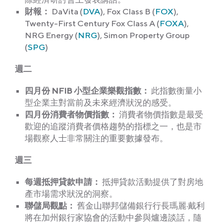
財報：
DaVita (
DVA
), Fox Class B (
FOX
),
Twenty-First Century Fox Class A (
FOXA
),
NRG Energy (
NRG
), Simon Property Group
(
SPG
)
週
二
四月份 NFIB 小型企業樂觀指數：
此指數衡量小
型企業主對當前及未來經濟狀況的感受。
四月份消費者物價指數：
消費者物價指數是最受
歡迎的追蹤消費者價格趨勢的指標之一，也是市
場觀察人士非常關注的重要數據發布。
週
三
每週抵押貸款申請：
抵押貸款活動提供了對房地
產市場需求狀況的洞察。
聯儲局觀點
：
舊金山聯邦儲備銀行行長瑪麗·戴利
將在加州銀行家協會的活動中參與爐邊談話，隨