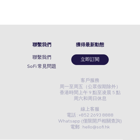
聯繫我們
獲得最新動態
聯繫我們
立即訂閱
SoFi 常見問題
客戶服務
周一至周五（公眾假期除外）
香港時間上午 9 點至凌晨 5 點
周六和周日休息
線上客服
電話 : +852 2693 8888
Whatsapp (僅限開戶相關查詢)
電郵 :
hello@sofi.hk