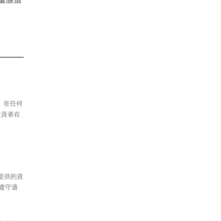
議、在任何
投資者在
提供的資
遵守適