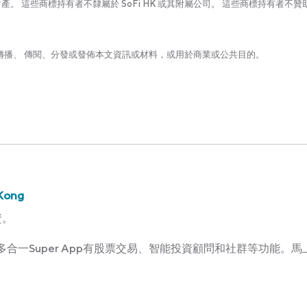
 這些商標持有者不隸屬於 SoFi HK 或其附屬公司。 這些商標持有者不贊
印、傳播、 傳閱、分發或發佈本文資訊或材料，或用於商業或公共目的。
Kong
資。
Kong多合一Super App有股票交易、智能投資顧問和社群等功能。馬上