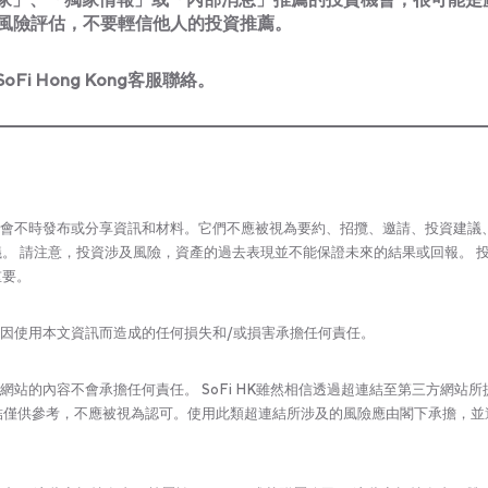
風險評估，不要輕信他人的投資推薦。
Fi Hong Kong客服聯絡。
司(‘SoFi HK’)可能會不時發布或分享資訊和材料。它們不應被視為要約、招攬、邀請、投資建
。 請注意，投資涉及風險，資產的過去表現並不能保證未來的結果或回報。 
重要。
會對因使用本文資訊而造成的任何損失和/或損害承擔任何責任。
結網站的內容不會承擔任何責任。 SoFi HK雖然相信透過超連結至第三方網站所
些連結僅供參考，不應被視為認可。使用此類超連結所涉及的風險應由閣下承擔，並