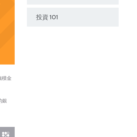
投資 101
強積金
的銀