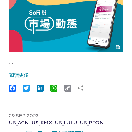
…
閱讀更多
Facebook
Twitter
LinkedIn
WhatsApp
Copy
Link
29 SEP 2023
US_ACN
US_KMX
US_LULU
US_PTON