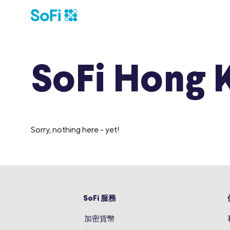
SoFi Hong 
Sorry, nothing here - yet!
SoFi 服務
加密貨幣