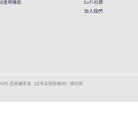
站使用條款
SoFi 社群
加入我們
d (CE編號AXL143) 是根據香港《證券及期貨條例》獲得牌