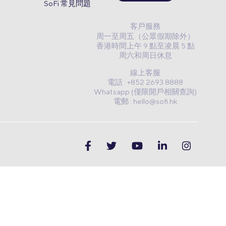
SoFi 常見問題
客戶服務
周一至周五（公眾假期除外）
香港時間上午 9 點至凌晨 5 點
周六和周日休息
線上客服
電話 : +852 2693 8888
Whatsapp (僅限開戶相關查詢)
電郵 :
hello@sofi.hk