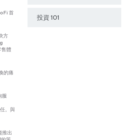
Fi 首
投資 101
決方
g
零售體
換的痛
詢服
信任。與
能推出
們的策