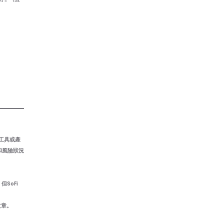
資工具或產
和風險狀況
SoFi
文章。