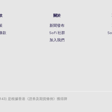
款
關於
策
新聞發布
條款
SoFi 社群
S
加入我們
d (CE編號AXL143) 是根據香港《證券及期貨條例》獲得牌