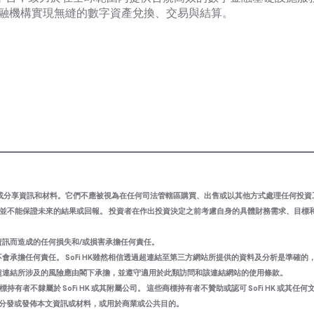
金融機構實現無縫的數字資產兌換、交易與結算。
i HK’)可能會不時發布或分享資訊和材料。它們不應被視為在任何司法管轄區購買、出售或以其他方式處理任何投
現並不能保證未來的結果或回報。 投資者在作出投資決定之前考慮自身的具體財務需求、目標
文資訊而造成的任何損失和/或損害承擔任何責任。
會承擔任何責任。 SoFi HK雖然相信透過超連結至第三方網站所提供的資料及分析是準確的，但
類超連結所涉及的風險應由閣下承擔，並遵守適用於此類訪問和該連結網站的使用條款。
不隸屬於 SoFi HK 或其附屬公司。 這些商標持有者不贊助或認可 SoFi HK 或其任何
傳閱、分發或發佈本文資訊或材料，或用於商業或公共目的。