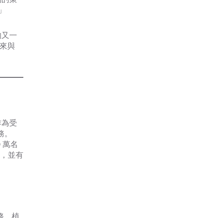
」
的又一
未來與
作為受
務。
70 萬名
提供，並有
務。植