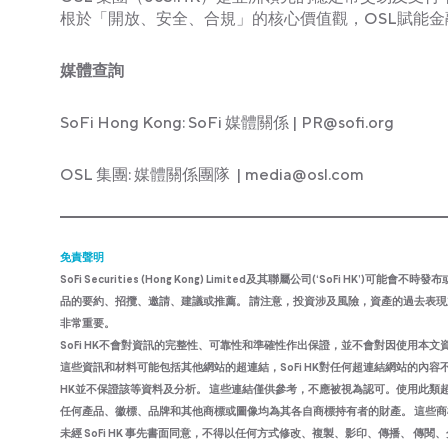
根於「開放、安全、合規」的核心價值觀，OSL賦能
媒體查詢
SoFi Hong Kong: SoFi 媒體關係 |
PR@sofi.org
OSL 集團: 媒體關係團隊 |
media@osl.com
免責聲明
SoFi Securities (Hong Kong) Limited及其聯屬公司(‘SoF
品的要約、招攬、邀請、建議或推薦。 請注意，投資涉及風險，資產的過去表
非常重要。
SoFi HK不會對資訊的完整性、可靠性和準確性作出保證，並不會對因使用本
這些資訊和材料可能包括其他網站的超連結，SoFi HK對任何超連結網站的內容不
HK並不保證該等資料及分析。 這些連結僅供參考，不應被視為認可。使用此
任何產品、徽標、品牌和其他商標或圖像均為其各自商標持有者的財產。 這些商標持有者
未經 SoFi HK 事先書面同意，不得以任何方式修改、複製、影印、傳播、 