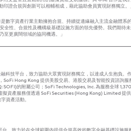
動印證合規與創新可以相輔相成，藉此協助會員實現財務獨立。
的合作是數字資產行業主動擁抱合規、持續從邊緣融入主流金融體系
Pro在安全性、合規性及機構級基礎設施方面的領先優勢。我們期待
理乃至更廣闊領域的協同機遇。」
一個領先的金融科技平台，致力協助大眾實現財務獨立，以達成人生抱負。
Fi Hong Kong 提供美股交易、港股交易及智能投資諮詢服
SDAQ: SOFI)的附屬公司；SoFi Technologies, Inc. 為服務全球 1,3
服務僅透過 SoFi Securities (Hong Kong) Limited 
數字資產活動。
支付平台，致力於在全球範圍內提供合規高效的數字金融基礎設施服