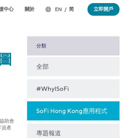
援中心
關於
简
立即開戶
EN
/
分類
版圖
全部
#WhyISoFi
SoFi Hong Kong應用程式
致力協助會
字資產
專題報道