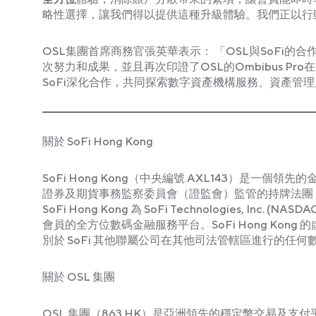
略性選擇，讓我們得以提供這種升級體驗。我們正以行
OSL集團首席商務官張英華表示： 「OSL與SoFi
次努力和成果，並且再次印證了OSL的Ombibus 
SoFi深化合作，共同探索數字資產機構服務、資產管
關於 SoFi Hong Kong
SoFi Hong Kong（中央編號 AXL143）是
證券及期貨事務監察委員會（證監會）監管的持牌法團，So
SoFi Hong Kong 為 SoFi Technologies, Inc. (NA
會員的全方位數碼金融服務平台。SoFi Hong Kong 的虛擬資產
別於 SoFi 其他聯屬公司在其他司法管轄區進行的任何
關於 OSL 集團
OSL 集團（863.HK）是亞洲領先的穩定幣交易及