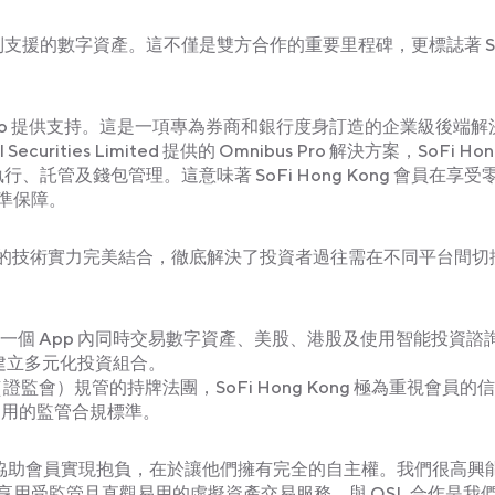
 交易一系列支援的數字資產。這不僅是雙方合作的重要里程碑，更標誌著 So
s Pro 提供支持。這是一項專為券商和銀行度身訂造的企業級後端解
ities Limited 提供的 Omnibus Pro 解決方案，SoFi Hon
託管及錢包管理。這意味著 SoFi Hong Kong 會員在享受
準保障。
L 強大的技術實力完美結合，徹底解決了投資者過往需在不同平台間切
在可於單一個 App 內同時交易數字資產、美股、港股及使用智能投資諮
地建立多元化投資組合。
會）規管的持牌法團，SoFi Hong Kong 極為重視會員的
適用的監管合規標準。
ok 表示：「協助會員實現抱負，在於讓他們擁有完全的自主權。我們很高興
用受監管且直觀易用的虛擬資產交易服務。與 OSL 合作是我