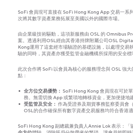
SoFi 會員現可直接在 SoFi Hong Kong App
次將其數字資產業務拓展至美國以外的國際市場。
由企業級技術驅動，這項新服務由 OSL 的 Omnibu
案。透過利用OSL經由其香港持牌附屬公司OSL Digital Secur
Kong運用了這套經市場驗證的基礎設施，以處理交易執行、
驗的同時，其資產亦獲受監管金融機構所採用的安全標
此次合作將 SoFi 以會員為核心的服務理念與 OS
點：
全方位交易優勢：
SoFi Hong Kong 會員現
務。無需切換 App 或繁瑣地轉移資金，更加便捷
受監管及安全：
作為受證券及期貨事務監察委員會（證監
OSL的合作確保所有數字資產交易服務均符合香港
SoFi Hong Kong 副總裁兼負責人Annie L
全方位
體驗，消除賬戶分散帶來的繁瑣，讓會員能即時享