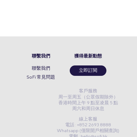
聯繫我們
獲得最新動態
聯繫我們
立即訂閱
SoFi 常見問題
客戶服務
周一至周五（公眾假期除外）
香港時間上午 9 點至凌晨 5 點
周六和周日休息
線上客服
電話 : +852 2693 8888
Whatsapp (僅限開戶相關查詢)
電郵 :
hello@sofi.hk