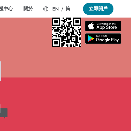
援中心
關於
简
立即開戶
EN
/