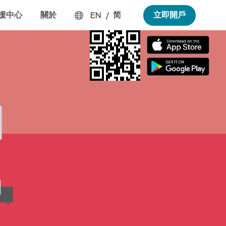
援中心
關於
简
立即開戶
EN
/