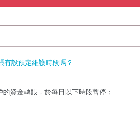
賬有設預定維護時段嗎？
st 賬戶的資金轉賬，於每日以下時段暫停：