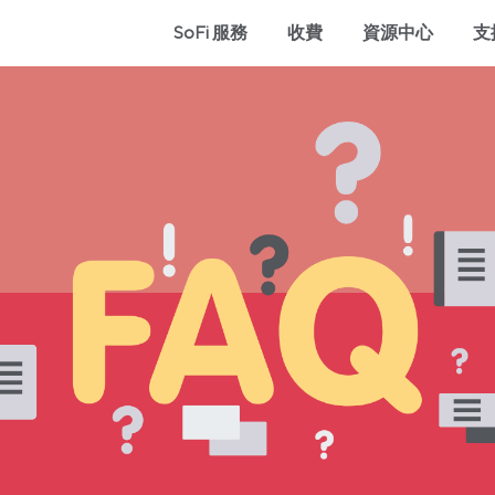
SoFi 服務
收費
資源中心
支