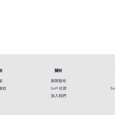
款
關於
策
新聞發布
條款
SoFi 社群
S
加入我們