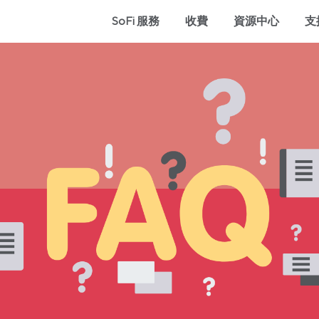
SoFi 服務
收費
資源中心
支