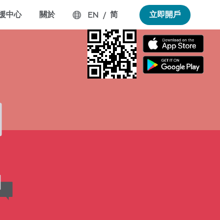
援中心
關於
简
立即開戶
EN
/