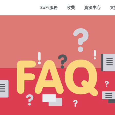
SoFi 服務
收費
資源中心
支