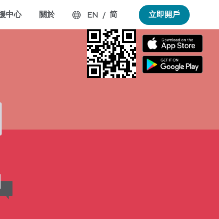
援中心
關於
简
立即開戶
EN
/