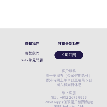
聯繫我們
獲得最新動態
聯繫我們
立即訂閱
SoFi 常見問題
客戶服務
周一至周五（公眾假期除外）
香港時間上午 9 點至凌晨 5 點
周六和周日休息
線上客服
電話 : +852 2693 8888
Whatsapp (僅限開戶相關查詢)
電郵 :
hello@sofi.hk