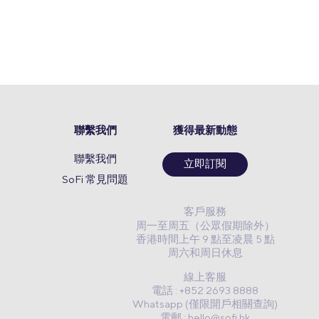
聯繫我們
獲得最新動態
聯繫我們
立即訂閱
SoFi 常見問題
客戶服務
周一至周五（公眾假期除外）
香港時間上午 9 點至凌晨 5 點
周六和周日休息
線上客服
電話 : +852 2693 8888
Whatsapp (僅限開戶相關查詢)
電郵 :
hello@sofi.hk