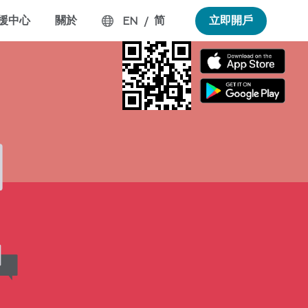
援中心
關於
简
立即開戶
EN
/