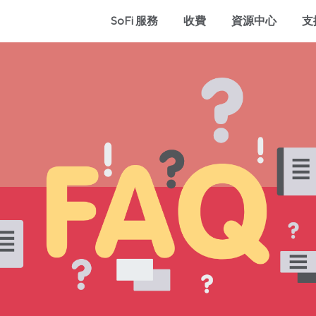
SoFi 服務
收費
資源中心
支