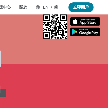
援中心
關於
简
立即開戶
EN
/