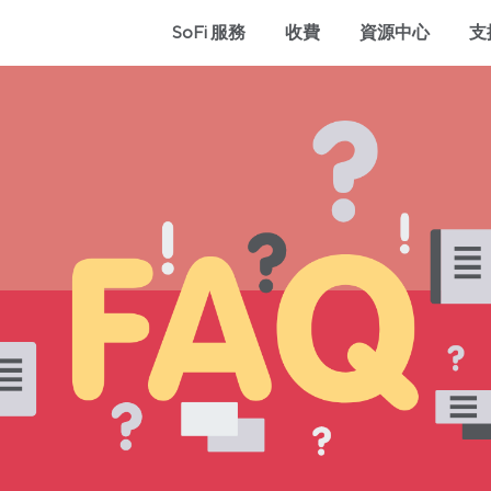
SoFi 服務
收費
資源中心
支