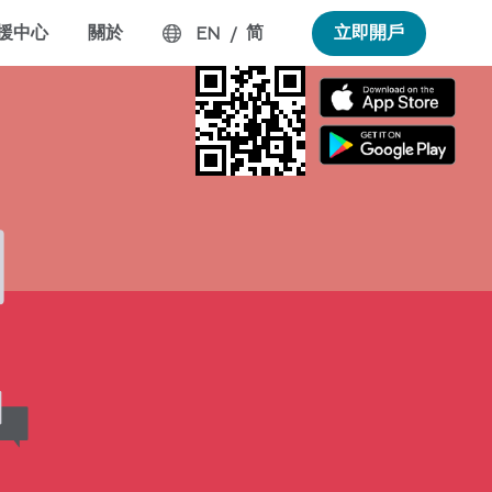
援中心
關於
简
立即開戶
EN
/