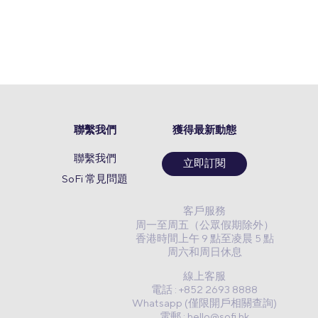
聯繫我們
獲得最新動態
聯繫我們
立即訂閱
SoFi 常見問題
客戶服務
周一至周五（公眾假期除外）
香港時間上午 9 點至凌晨 5 點
周六和周日休息
線上客服
電話 : +852 2693 8888
Whatsapp (僅限開戶相關查詢)
電郵 :
hello@sofi.hk