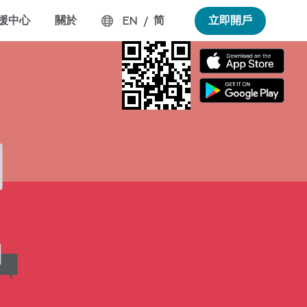
援中心
關於
简
立即開戶
EN
/