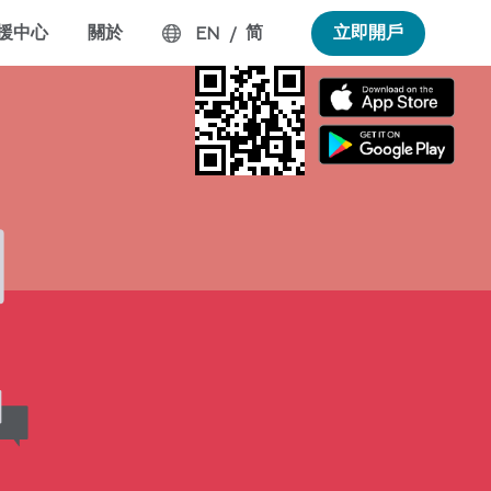
援中心
關於
简
立即開戶
EN
/