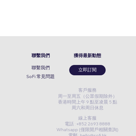
聯繫我們
獲得最新動態
聯繫我們
立即訂閱
SoFi 常見問題
客戶服務
周一至周五（公眾假期除外）
香港時間上午 9 點至凌晨 5 點
周六和周日休息
線上客服
電話 : +852 2693 8888
Whatsapp (僅限開戶相關查詢)
電郵 :
hello@sofi.hk