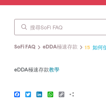
15
如何使
SoFi FAQ
eDDA極速存款
eDDA極速存款
教學
Facebook
Twitter
LinkedIn
WhatsApp
Copy
Link