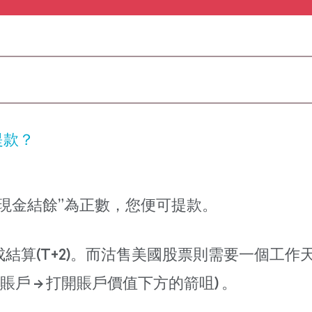
提款？
現金結餘”為正數，您便可提款。
算(T+2)。而沽售美國股票則需要一個工作天才可
> 賬戶 -> 打開賬戶價值下方的箭咀) 。