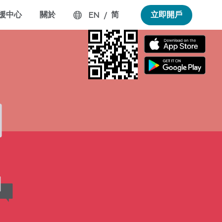
援中心
關於
简
立即開戶
EN
/