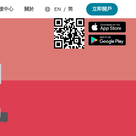
援中心
關於
简
立即開戶
EN
/