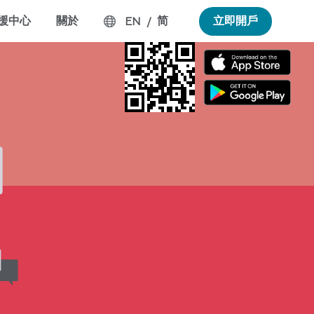
援中心
關於
简
立即開戶
EN
/