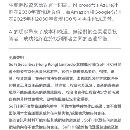
生能源投資來應對這一問題。Microsoft’s Azure計
劃在2030年實現碳負值，而Amazon和Google分別
在2025年和2030年實現100％可再生能源運營。
AI的崛起帶來了成本和機遇。無論對於企業還是投
資者，成功始終在於找到兩者之間的合適平衡。
免責聲明
SoFi Securities (Hong Kong) Limited及其聯屬公司(‘SoFi HK’)可能
會不時發布或分享資訊和材料。它們不應被視為要約、招攬、邀
請、投資建議、在任何司法管轄區購買、出售或以其他方式處理任
何投資工具或產品的建議。 請注意，投資涉及風險，資產的過去表
現並不能保證未來的結果或回報。 投資者在作出投資決定之前考慮
自身的具體財務需求、目標和風險狀況非常重要。
SoFi HK不會對資訊的完整性、可靠性和準確性作出保證，並不會對
因使用本文資訊而造成的任何損失和/或損害承擔任何責任。
這些資訊和材料可能包括其他網站的超連結，SoFi HK對任何超連結
網站的內容不會承擔任何責任。 SoFi HK雖然相信透過超連結至第