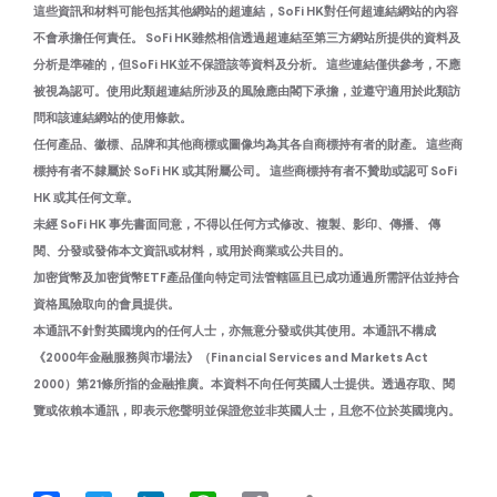
這些資訊和材料可能包括其他網站的超連結，SoFi HK對任何超連結網站的內容
不會承擔任何責任。 SoFi HK雖然相信透過超連結至第三方網站所提供的資料及
分析是準確的，但SoFi HK並不保證該等資料及分析。 這些連結僅供參考，不應
被視為認可。使用此類超連結所涉及的風險應由閣下承擔，並遵守適用於此類訪
問和該連結網站的使用條款。
任何產品、徽標、品牌和其他商標或圖像均為其各自商標持有者的財產。 這些商
標持有者不隸屬於 SoFi HK 或其附屬公司。 這些商標持有者不贊助或認可 SoFi
HK 或其任何文章。
未經 SoFi HK 事先書面同意，不得以任何方式修改、複製、影印、傳播、 傳
閱、分發或發佈本文資訊或材料，或用於商業或公共目的。
加密貨幣及加密貨幣ETF產品僅向特定司法管轄區且已成功通過所需評估並持合
資格風險取向的會員提供。
本通訊不針對英國境內的任何人士，亦無意分發或供其使用。本通訊不構成
《2000年金融服務與市場法》（Financial Services and Markets Act
2000）第21條所指的金融推廣。本資料不向任何英國人士提供。透過存取、閱
覽或依賴本通訊，即表示您聲明並保證您並非英國人士，且您不位於英國境內。