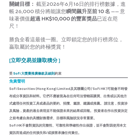
關鍵目標：
截至2026年6月16日的排行榜數據，進
帳 26,000 積分將能讓您
瞬間飆升至前 10 名
—— 意
味著價值
超過 HK$10,000 的豐富獎品
已近在咫
尺！
勝負全看這最後一圈。立即鎖定您的排行榜席位，
贏取屬於您的終極獎賞！
[
立即交易並賺取積分
]
受
SoFi 大獎賽推廣條款及細則
約束
免責聲明
SoFi Securities (Hong Kong) Limited及其聯屬公司(‘SoFi HK’)可能會不時發
布或分享資訊和材料。它們不應被視為在任何司法管轄區購買、出售或以其他方
式處理任何投資工具或產品的要約、招攬、邀請、建議或推薦。 請注意，投資涉
及風險，資產的過去表現並不能保證未來的結果或回報。 投資者在作出投資決定
之前考慮自身的具體財務需求、目標和風險狀況非常重要。
SoFi HK不會對資訊的完整性、可靠性和準確性作出保證，並不會對因使用本文
資訊而造成的任何損失和/或損害承擔任何責任。