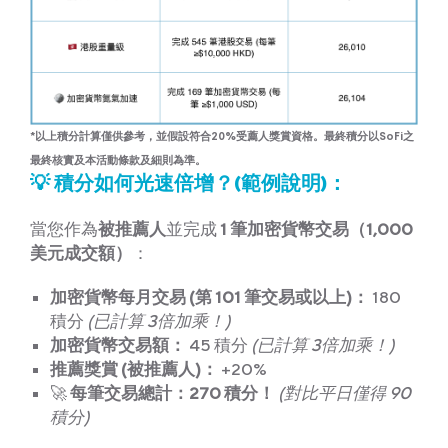
*以上積分計算僅供參考，並假設符合20%受薦人獎賞資格。最終積分以SoFi之
最終核實及本活動條款及細則為準。
💡 積分如何光速倍增？(範例說明)：
當您作為
被推薦人
並完成
1 筆加密貨幣交易（1,000
美元成交額）
：
加密貨幣每月交易 (第 101 筆交易或以上)：
180
積分
(已計算 3倍加乘！)
加密貨幣交易額：
45 積分
(已計算 3倍加乘！)
推薦獎賞 (被推薦人)：
+20%
🚀
每筆交易總計：270 積分！
(對比平日僅得 90
積分)