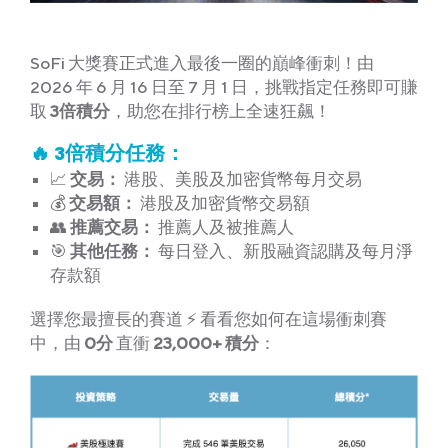
SoFi 大獎賽正式進入最後一圈的巔峰衝刺！由
2026 年 6 月 16 日至 7 月 1 日，挑戰指定任務即可賺
取
3倍積分
，助您在排行榜上全速狂飆！
🔥 3倍積分任務：
📈
交易：
港股、美股及加密貨幣每月交易
💰
交易額：
港股及加密貨幣交易額
👥
推薦交易：
推薦人及被推薦人
🎯
其他任務：
每日登入、新股融資認購及每月淨
存款額
選擇您最擅長的賽道 ⚡ 看看您如何在這場衝刺賽
中，由
0分
直衝
23,000+ 積分
：