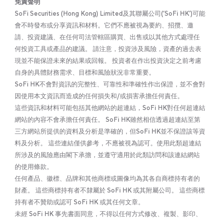
免責聲明
SoFi Securities (Hong Kong) Limited及其聯屬公司(‘SoFi HK’)可能
會不時發布或分享資訊和材料。它們不應被視為要約、招攬、邀
請、投資建議、在任何司法管轄區購買、出售或以其他方式處理任
何投資工具或產品的建議。 請注意，投資涉及風險，資產的過去表
現並不能保證未來的結果或回報。 投資者在作出投資決定之前考慮
自身的具體財務需求、目標和風險狀況非常重要。
SoFi HK不會對資訊的完整性、可靠性和準確性作出保證，並不會對
因使用本文資訊而造成的任何損失和/或損害承擔任何責任。
這些資訊和材料可能包括其他網站的超連結，SoFi HK對任何超連結
網站的內容不會承擔任何責任。 SoFi HK雖然相信透過超連結至第
三方網站所提供的資料及分析是準確的，但SoFi HK並不保證該等資
料及分析。 這些連結僅供參考，不應被視為認可。使用此類超連結
所涉及的風險應由閣下承擔，並遵守適用於此類訪問和該連結網站
的使用條款。
任何產品、徽標、品牌和其他商標或圖像均為其各自商標持有者的
財產。 這些商標持有者不隸屬於 SoFi HK 或其附屬公司。 這些商標
持有者不贊助或認可 SoFi HK 或其任何文章。
未經 SoFi HK 事先書面同意，不得以任何方式修改、複製、影印、