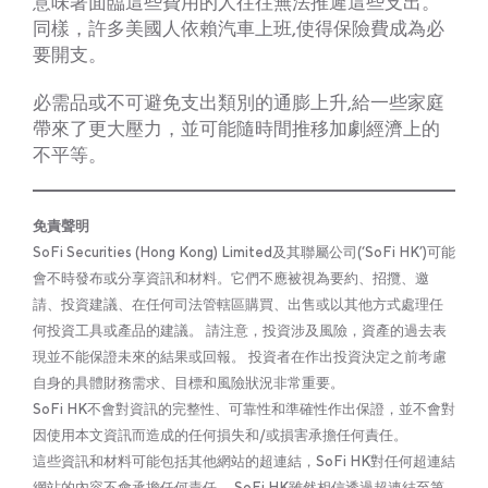
意味著面臨這些費用的人往往無法推遲這些支出。
同樣，許多美國人依賴汽車上班,使得保險費成為必
要開支。
必需品或不可避免支出類別的通膨上升,給一些家庭
帶來了更大壓力，並可能隨時間推移加劇經濟上的
不平等。
免責聲明
SoFi Securities (Hong Kong) Limited及其聯屬公司(‘SoFi HK’)可能
會不時發布或分享資訊和材料。它們不應被視為要約、招攬、邀
請、投資建議、在任何司法管轄區購買、出售或以其他方式處理任
何投資工具或產品的建議。 請注意，投資涉及風險，資產的過去表
現並不能保證未來的結果或回報。 投資者在作出投資決定之前考慮
自身的具體財務需求、目標和風險狀況非常重要。
SoFi HK不會對資訊的完整性、可靠性和準確性作出保證，並不會對
因使用本文資訊而造成的任何損失和/或損害承擔任何責任。
這些資訊和材料可能包括其他網站的超連結，SoFi HK對任何超連結
網站的內容不會承擔任何責任。 SoFi HK雖然相信透過超連結至第