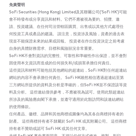
免責聲明
SoFi Securities (Hong Kong) Limited及其聯屬公司(‘SoFi HK’)可能
會不時發布或分享資訊和材料。它們不應被視為要約、招攬、邀
請、投資建議、在任何司法管轄區購買、出售或以其他方式處理任
何投資工具或產品的建議。 請注意，投資涉及風險，資產的過去表
現並不能保證未來的結果或回報。 投資者在作出投資決定之前考慮
自身的具體財務需求、目標和風險狀況非常重要。
SoFi HK不會對資訊的完整性、可靠性和準確性作出保證，並不會對
因使用本文資訊而造成的任何損失和/或損害承擔任何責任。
這些資訊和材料可能包括其他網站的超連結，SoFi HK對任何超連結
網站的內容不會承擔任何責任。 SoFi HK雖然相信透過超連結至第
三方網站所提供的資料及分析是準確的，但SoFi HK並不保證該等資
料及分析。 這些連結僅供參考，不應被視為認可。使用此類超連結
所涉及的風險應由閣下承擔，並遵守適用於此類訪問和該連結網站
的使用條款。
任何產品、徽標、品牌和其他商標或圖像均為其各自商標持有者的
財產。 這些商標持有者不隸屬於 SoFi HK 或其附屬公司。 這些商標
持有者不贊助或認可 SoFi HK 或其任何文章。
未經 SoFi HK 事先書面同意，不得以任何方式修改、複製、影印、