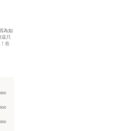
因為如
但這只
值！在