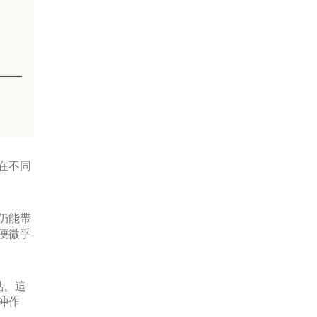
在不同
仍能帶
便微乎
點。這
沖作