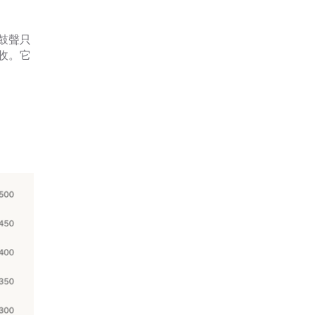
鼓聲只
收。它