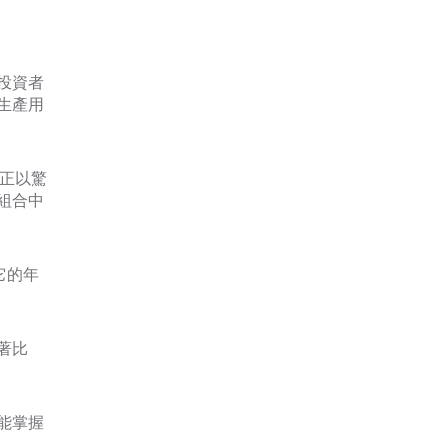
投資者
生產用
前正以驚
組合中
它的年
著比
能掌握