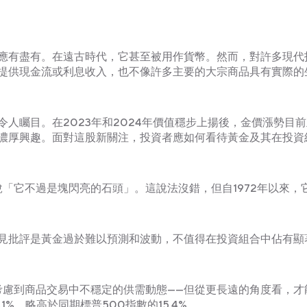
應有盡有。在遠古時代，它甚至被用作貨幣。然而，對許多現代
提供現金流或利息收入，也不像許多主要的大宗商品具有實際的
人矚目。在2023年和2024年價值穩步上揚後，金價漲勢目
濃厚興趣。面對這股新關注，投資者應如何看待黃金及其在投資
「它不過是塊閃亮的石頭」。這說法沒錯，但自1972年以來，
見批評是黃金過於難以預測和波動，不值得在投資組合中佔有顯
考慮到商品交易中不穩定的供需動態——但從更長遠的角度看，才
1%，略高於同期標普500指數的15.4%。