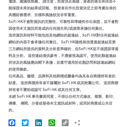
邀請、建議或推薦。 請注意，投資涉及風險，資產的過去表現並不
能保證未來的結果或回報。 投資者在作出投資決定之前考慮自身的
具體財務需求、目標和風險狀況非常重要。
SoFi HK不會對資訊的完整性、可靠性和準確性作出保證，並不會對
因使用本文資訊而造成的任何損失和/或損害承擔任何責任。
這些資訊和材料可能包括其他網站的超連結，SoFi HK對任何超連結
網站的內容不會承擔任何責任。 SoFi HK雖然相信透過超連結至第
三方網站所提供的資料及分析是準確的，但SoFi HK並不保證該等資
料及分析。 這些連結僅供參考，不應被視為認可。使用此類超連結
所涉及的風險應由閣下承擔，並遵守適用於此類訪問和該連結網站
的使用條款。
任何產品、徽標、品牌和其他商標或圖像均為其各自商標持有者的
財產。 這些商標持有者不隸屬於 SoFi HK 或其附屬公司。 這些商標
持有者不贊助或認可 SoFi HK 或其任何文章。
未經 SoFi HK 事先書面同意，不得以任何方式修改、複製、影印、
傳播、 傳閱、分發或發佈本文資訊或材料，或用於商業或公共目
的。
Facebook
Twitter
LinkedIn
WhatsApp
Copy