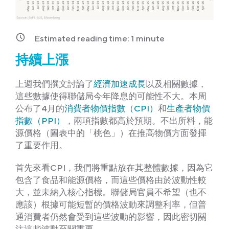
Estimated reading time:
1
minute
持續上漲
上週我們撰文討論了
經濟加速成長
以及相關數據，
這些數據使得聯儲局今年降息的可能性不大。本周
公布了4月的
消費者物價指數（CPI）
和
生產者物價
指數（PPI）
，兩項指數都高於預期。不出所料，能
源價格（圖表中的「桃色」）在推高物價方面發揮
了重要作用。
首先來看CPI，我們將重點放在其整體數據，因為它
包含了食品和能源價格，而這些價格由於波動性較
大，並未納入核心指標。聯儲局官員不希望（也不
應該）根據可能短暫的價格波動來調整利率，但普
通消費者仍然會受到這些波動的影響，因此密切關
注這些波動至關重要。