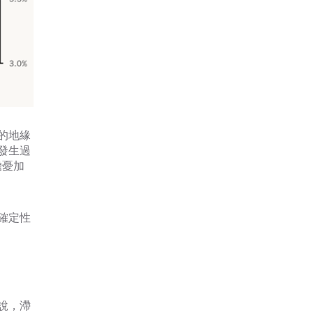
的地緣
發生過
擔憂加
確定性
說，滯