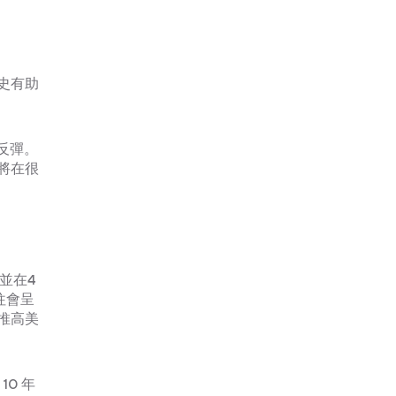
史有助
反彈。
將在很
並在4
往會呈
推高美
0 年