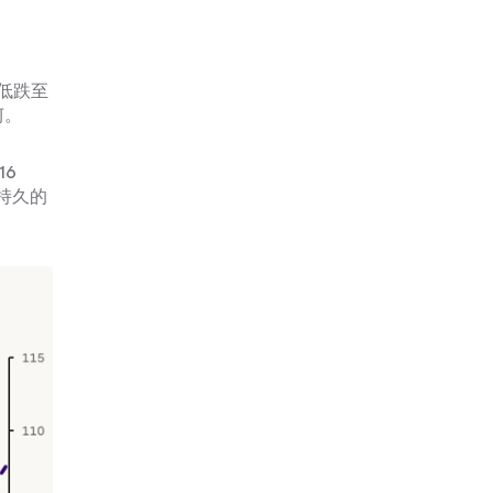
最低跌至
坷。
16
為持久的