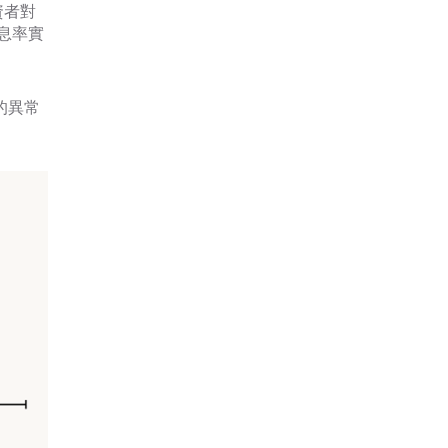
資者對
息率實
顯的異常