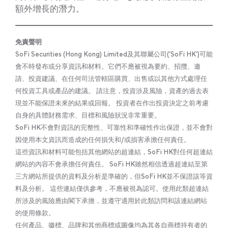
額外增長的潛力。
免責聲明
SoFi Securities (Hong Kong) Limited及其聯屬公司(‘SoFi HK’)可能
會不時發布或分享資訊和材料。它們不應被視為要約、招攬、邀
請、投資建議、在任何司法管轄區購買、出售或以其他方式處理任
何投資工具或產品的建議。 請注意，投資涉及風險，資產的過去表
現並不能保證未來的結果或回報。 投資者在作出投資決定之前考慮
自身的具體財務需求、目標和風險狀況非常重要。
SoFi HK不會對資訊的完整性、可靠性和準確性作出保證，並不會對
因使用本文資訊而造成的任何損失和/或損害承擔任何責任。
這些資訊和材料可能包括其他網站的超連結，SoFi HK對任何超連結
網站的內容不會承擔任何責任。 SoFi HK雖然相信透過超連結至第
三方網站所提供的資料及分析是準確的，但SoFi HK並不保證該等資
料及分析。 這些連結僅供參考，不應被視為認可。使用此類超連結
所涉及的風險應由閣下承擔，並遵守適用於此類訪問和該連結網站
的使用條款。
任何產品、徽標、品牌和其他商標或圖像均為其各自商標持有者的