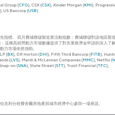
ial Group (
CFG
), CSX (
CSX
), Kinder Morgan (
KMI
), Progressi
), US Bancorp (
USB
)
先指標。 四月費城聯儲製造業活動指數：費城聯儲對該地區製
請：這種高頻勞動力市場數據提供了對失業救濟金申請的深入了
動力市場依然強勁。
LP (
BX
), DR Horton (
DHI
), Fifth Third Bancorp (
FITB
), Hunt
ands (
LVS
), Marsh & McLennan Companies (
MMC
), Netflix (
 Snap-on (
SNA
), State Street (
STT
), Truist Financial (
TFC
),
伯克利分校費舍爾房地產與城市經濟中心參與一場座談。