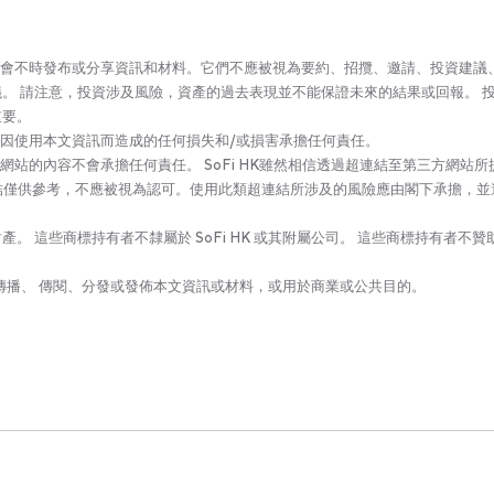
司(‘SoFi HK’)可能會不時發布或分享資訊和材料。它們不應被視為要約、招攬、邀請、投資建
。 請注意，投資涉及風險，資產的過去表現並不能保證未來的結果或回報。 
重要。
會對因使用本文資訊而造成的任何損失和/或損害承擔任何責任。
結網站的內容不會承擔任何責任。 SoFi HK雖然相信透過超連結至第三方網站所
些連結僅供參考，不應被視為認可。使用此類超連結所涉及的風險應由閣下承擔，並
 這些商標持有者不隸屬於 SoFi HK 或其附屬公司。 這些商標持有者不贊
印、傳播、 傳閱、分發或發佈本文資訊或材料，或用於商業或公共目的。