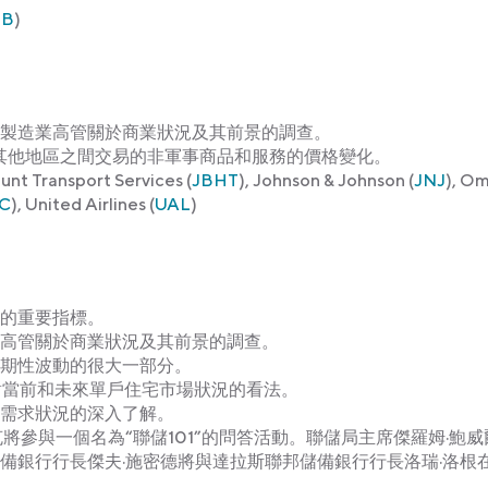
TB
)
製造業高管關於商業狀況及其前景的調查。
其他地區之間交易的非軍事商品和服務的價格變化。
Hunt Transport Services (
JBHT
), Johnson & Johnson (
JNJ
), O
C
), United Airlines (
UAL
)
的重要指標。
高管關於商業狀況及其前景的調查。
期性波動的很大一部分。
對當前和未來單戶住宅市場狀況的看法。
需求狀況的深入了解。
將參與一個名為“聯儲101”的問答活動。聯儲局主席傑羅姆·鮑威
備銀行行長傑夫·施密德將與達拉斯聯邦儲備銀行行長洛瑞·洛根