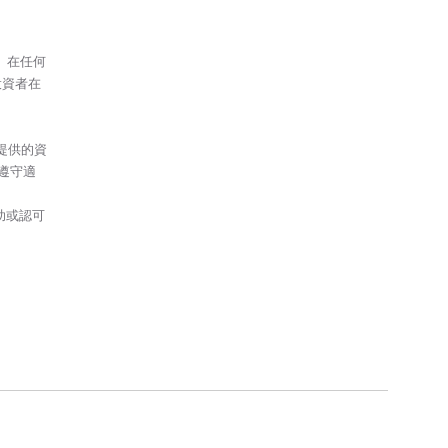
議、在任何
投資者在
提供的資
遵守適
助或認可