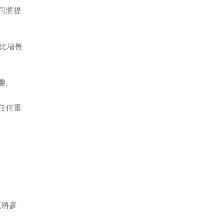
司將提
比增長
趣。
任何重
克將參