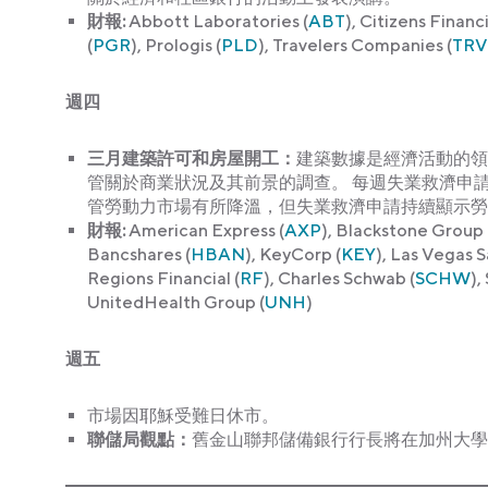
財報:
Abbott Laboratories (
ABT
), Citizens Financ
(
PGR
), Prologis (
PLD
), Travelers Companies (
TRV
週
四
三月建築許可和房屋開工：
建築數據是經濟活動的領
管關於商業狀況及其前景的調查。 每週失業救濟申
管勞動力市場有所降溫，但失業救濟申請持續顯示勞
財報:
American Express (
AXP
), Blackstone Group 
Bancshares (
HBAN
), KeyCorp (
KEY
), Las Vegas S
Regions Financial (
RF
), Charles Schwab (
SCHW
),
UnitedHealth Group (
UNH
)
週
五
市場因耶穌受難日休市。
聯儲局觀點：
舊金山聯邦儲備銀行行長將在加州大學