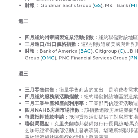
財報：
Goldman Sachs Group (
GS
), M&T Bank (
M
週
二
四月紐約州帝國製造業活動指數：
紐約聯儲對該地區
三月進口/出口價格指數：
這些指數追蹤美國與世界
財報：
Bank of America (
BAC
), Citigroup (
C
), JB 
Group (
OMC
), PNC Financial Services Group (
PN
週
三
三月零售銷售：
衡量零售商店的支出，是消費者需求
四月紐約服務業活動指數：
紐約聯儲對該地區製造業
三月工業生產和產能利用率：
工業部門佔經濟活動週
四月NAHB房屋市場指數：
該指數追蹤房屋建築商
每週抵押貸款申請：
抵押貸款活動提供了對房屋市場
聯儲局觀點：
克里夫蘭聯邦儲備銀行行長貝絲·哈馬克
芝加哥經濟俱樂部活動上發表演講。堪薩斯城聯邦儲
關於經濟和社區銀行的活動上發表演講。