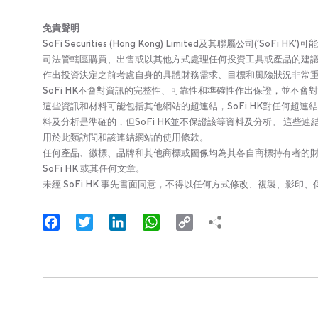
免責聲明
SoFi Securities (Hong Kong) Limited及其聯屬公
司法管轄區購買、出售或以其他方式處理任何投資工具或產品的建議
作出投資決定之前考慮自身的具體財務需求、目標和風險狀況非常
SoFi HK不會對資訊的完整性、可靠性和準確性作出保證，並不
這些資訊和材料可能包括其他網站的超連結，SoFi HK對任何超連
料及分析是準確的，但SoFi HK並不保證該等資料及分析。 這
用於此類訪問和該連結網站的使用條款。
任何產品、徽標、品牌和其他商標或圖像均為其各自商標持有者的財產。
SoFi HK 或其任何文章。
未經 SoFi HK 事先書面同意，不得以任何方式修改、複製、影
Facebook
Twitter
LinkedIn
WhatsApp
Copy
Link