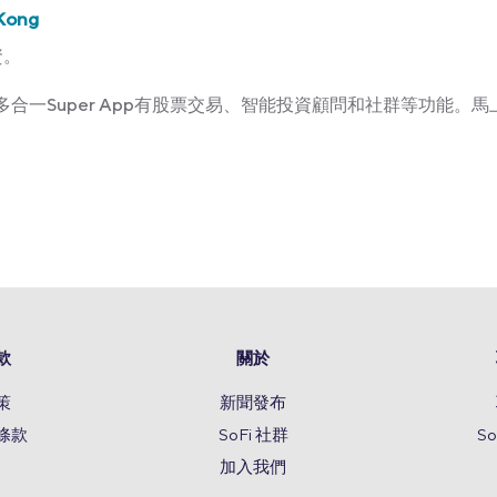
Kong
資。
Kong多合一Super App有股票交易、智能投資顧問和社群等功能。馬上
款
關於
策
新聞發布
條款
SoFi 社群
S
加入我們