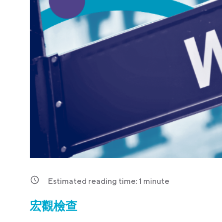
Estimated reading time:
1
minute
宏觀檢查