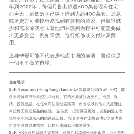
年到2022年，每個月售出超過600萬套現有住宅。
而今天，這個數字已經下降到大約400萬套。這意
味著賣方可能較容易找到有興趣的買家。但競爭減
少和需求冷淡意味著他們在談判過程中可能需要做
出更多妥協，例如降價、進行維修或支付結算費
用。
這種轉變可能不代表房地產市場的崩潰，而僅僅是
一個更平衡的市場。
免責聲明
SoFi Securities (Hong Kong) Limited及其聯屬公司(‘SoFi HK’)可能
會不時發布或分享資訊和材料。它們不應被視為要約、招攬、邀
請、投資建議、在任何司法管轄區購買、出售或以其他方式處理任
何投資工具或產品的建議。 請注意，投資涉及風險，資產的過去表
現並不能保證未來的結果或回報。 投資者在作出投資決定之前考慮
自身的具體財務需求、目標和風險狀況非常重要。
SoFi HK不會對資訊的完整性、可靠性和準確性作出保證，並不會對