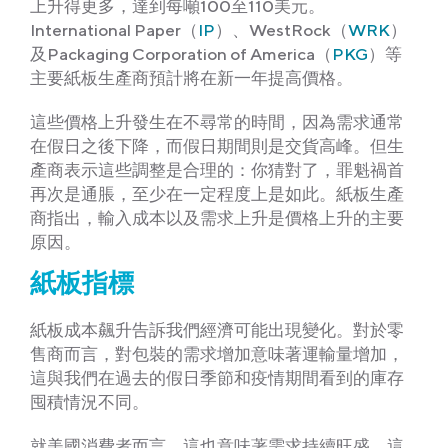
上升得更多，達到每噸100至110美元。
International Paper（
IP
）、WestRock（
WRK
）
及Packaging Corporation of America（
PKG
）等
主要紙板生產商預計將在新一年提高價格。
這些價格上升發生在不尋常的時間，因為需求通常
在假日之後下降，而假日期間則是交貨高峰。但生
產商表示這些調整是合理的：你猜對了，罪魁禍首
再次是通脹，至少在一定程度上是如此。紙板生產
商指出，輸入成本以及需求上升是價格上升的主要
原因。
紙板指標
紙板成本飆升告訴我們經濟可能出現變化。對於零
售商而言，對包裝的需求增加意味著運輸量增加，
這與我們在過去的假日季節和疫情期間看到的庫存
囤積情況不同。
就美國消費者而言，這也意味著需求持續旺盛，這