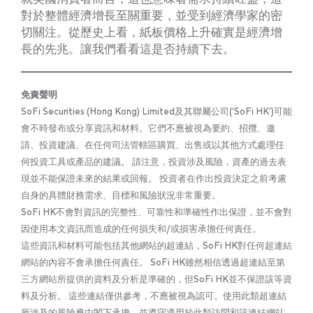
對於整體經濟增長至關重要，並受到經濟學家的密
切關注。從歷史上看，紙板價格上升確實是經濟增
長的先兆。讓我們看看這是否持續下去。
免責聲明
SoFi Securities (Hong Kong) Limited及其聯屬公司(‘SoFi HK’)可能
會不時發布或分享資訊和材料。它們不應被視為要約、招攬、邀
請、投資建議、在任何司法管轄區購買、出售或以其他方式處理任
何投資工具或產品的建議。 請注意，投資涉及風險，資產的過去表
現並不能保證未來的結果或回報。 投資者在作出投資決定之前考慮
自身的具體財務需求、目標和風險狀況非常重要。
SoFi HK不會對資訊的完整性、可靠性和準確性作出保證，並不會對
因使用本文資訊而造成的任何損失和/或損害承擔任何責任。
這些資訊和材料可能包括其他網站的超連結，SoFi HK對任何超連結
網站的內容不會承擔任何責任。 SoFi HK雖然相信透過超連結至第
三方網站所提供的資料及分析是準確的，但SoFi HK並不保證該等資
料及分析。 這些連結僅供參考，不應被視為認可。使用此類超連結
所涉及的風險應由閣下承擔，並遵守適用於此類訪問和該連結網站