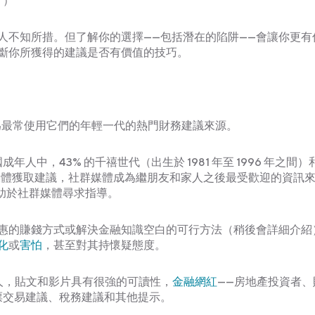
。）
人不知所措。但了解你的選擇——包括潛在的陷阱——會讓你更有
斷你所獲得的建議是否有價值的技巧。
媒體平台已成為最常使用它們的年輕一代的熱門財務建議來源。
人中，43% 的千禧世代（出生於 1981 年至 1996 年之間）和
透過社群媒體獲取建議，社群媒體成為繼朋友和家人之後最受歡迎的資訊
求助於社群媒體尋求指導。
惠的賺錢方式或解決金融知識空白的可行方法（稍後會詳細介紹
化
或
害怕
，甚至對其持懷疑態度。
且平易近人，貼文和影片具有很強的可讀性，
金融網紅
——房地產投資者、
票交易建議、稅務建議和其他提示。