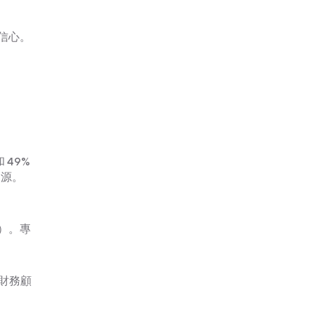
信心。
 49%
來源。
）。專
財務顧