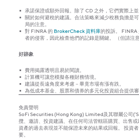
承諾保證或額外回報。除了 CD 之外，它們實際上
關於如何避稅的建議。合法策略來減少稅務負擔是可
局的注意。
對 FINRA 的
BrokerCheck 資料庫
的投訴。 FIN
者的侵害，因此檢查他們的記錄是關鍵。 （但請注
好跡象
費用揭露透明且易於閱讀。
計算機可讓您模擬各種財務情境。
建議從長遠角度來考慮－畢竟市場有漲有跌。
為低成本基金、股票和債券的多元化投資組合提供審
免責聲明
SoFi Securities (Hong Kong) Limite
攬、邀請、投資建議、在任何司法管轄區購買、出售或
資產的過去表現並不能保證未來的結果或回報。 投資
要。