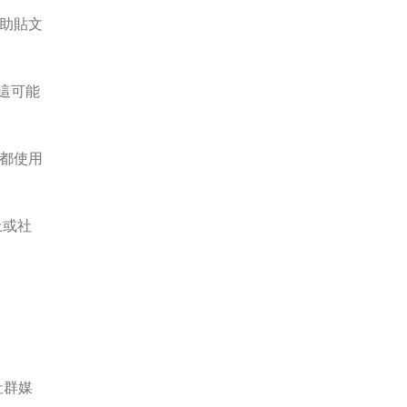
助貼文
這可能
都使用
上或社
社群媒