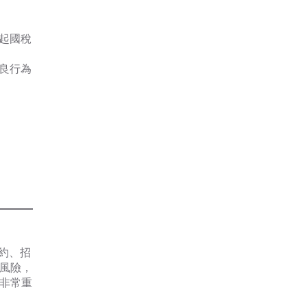
起國稅
無良行為
為要約、招
風險，
非常重