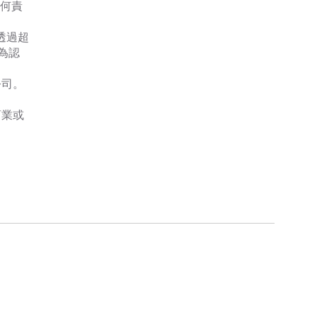
任何責
透過超
為認
公司。
商業或