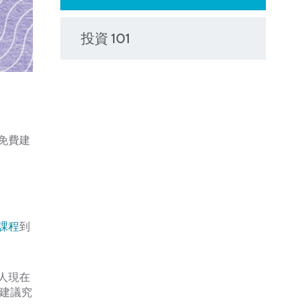
投資 101
免費建
課程
到
。
人現在
建議究