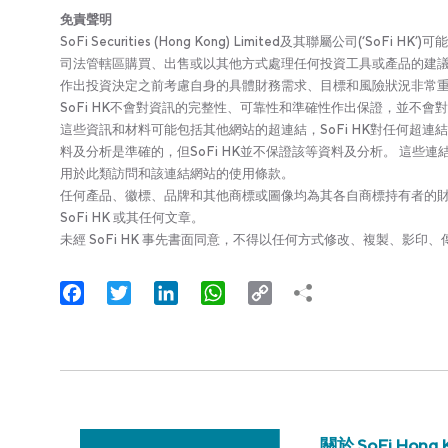
免責聲明
SoFi Securities (Hong Kong) Limited及其聯屬公
司法管轄區購買、出售或以其他方式處理任何投資工具或產品的建議
作出投資決定之前考慮自身的具體財務需求、目標和風險狀況非常
SoFi HK不會對資訊的完整性、可靠性和準確性作出保證，並不
這些資訊和材料可能包括其他網站的超連結，SoFi HK對任何超連
料及分析是準確的，但SoFi HK並不保證該等資料及分析。 這
用於此類訪問和該連結網站的使用條款。
任何產品、徽標、品牌和其他商標或圖像均為其各自商標持有者的財產。
SoFi HK 或其任何文章。
未經 SoFi HK 事先書面同意，不得以任何方式修改、複製、影
Facebook
Twitter
LinkedIn
WhatsApp
Copy
Link
關於 SoFi Hong 