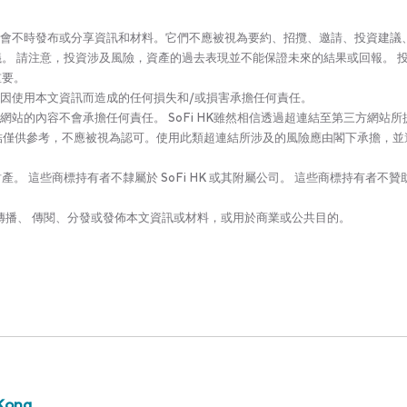
司(‘SoFi HK’)可能會不時發布或分享資訊和材料。它們不應被視為要約、招攬、邀請、投資建
。 請注意，投資涉及風險，資產的過去表現並不能保證未來的結果或回報。 
重要。
會對因使用本文資訊而造成的任何損失和/或損害承擔任何責任。
結網站的內容不會承擔任何責任。 SoFi HK雖然相信透過超連結至第三方網站所
些連結僅供參考，不應被視為認可。使用此類超連結所涉及的風險應由閣下承擔，並
 這些商標持有者不隸屬於 SoFi HK 或其附屬公司。 這些商標持有者不贊
印、傳播、 傳閱、分發或發佈本文資訊或材料，或用於商業或公共目的。
Kong