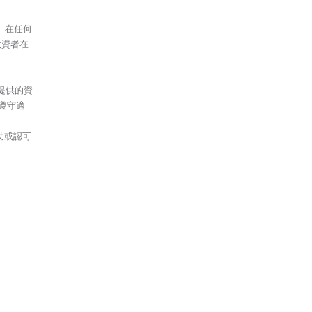
議、在任何
投資者在
提供的資
遵守適
助或認可