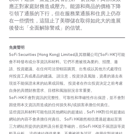
應正對家庭財務造成壓力。能源和商品的價格下降
引領了通脹的下行，但在服務業通脹和住房上仍存
在一些慣性，這阻止了美聯儲在取得如此大的進展
後發出「全面解除警戒」的信號。
免責聲明
SoFi Securities (Hong Kong) Limited及其聯屬公司(‘SoFi HK’)可能
會不時發布或分享資訊和材料。它們不應被視為要約、招攬、邀
請、投資建議、在任何司法管轄區購買、出售或以其他方式處理任
何投資工具或產品的建議。 請注意，投資涉及風險，資產的過去表
現並不能保證未來的結果或回報。 投資者在作出投資決定之前考慮
自身的具體財務需求、目標和風險狀況非常重要。
SoFi HK不會對資訊的完整性、可靠性和準確性作出保證，並不會對
因使用本文資訊而造成的任何損失和/或損害承擔任何責任。
這些資訊和材料可能包括其他網站的超連結，SoFi HK對任何超連結
網站的內容不會承擔任何責任。 SoFi HK雖然相信透過超連結至第
三方網站所提供的資料及分析是準確的，但SoFi HK並不保證該等資
料及分析。 這些連結僅供參考，不應被視為認可。使用此類超連結