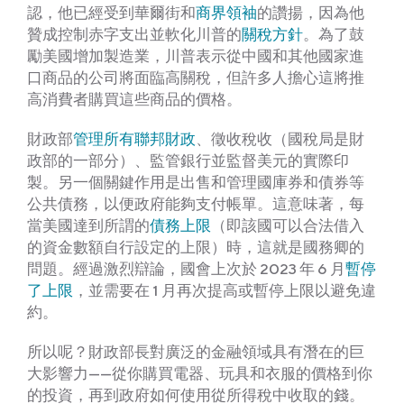
認，他已經受到華爾街和
商界領袖
的讚揚，因為他
贊成控制赤字支出並軟化川普的
關稅方針
。為了鼓
勵美國增加製造業，川普表示從中國和其他國家進
口商品的公司將面臨高關稅，但許多人擔心這將推
高消費者購買這些商品的價格。
財政部
管理所有聯邦財政
、徵收稅收（國稅局是財
政部的一部分）、監管銀行並監督美元的實際印
製。另一個關鍵作用是出售和管理國庫券和債券等
公共債務，以便政府能夠支付帳單。這意味著，每
當美國達到所謂的
債務上限
（即該國可以合法借入
的資金數額自行設定的上限）時，這就是國務卿的
問題。經過激烈辯論，國會上次於 2023 年 6 月
暫停
了上限
，並需要在 1 月再次提高或暫停上限以避免違
約。
所以呢？財政部長對廣泛的金融領域具有潛在的巨
大影響力——從你購買電器、玩具和衣服的價格到你
的投資，再到政府如何使用從所得稅中收取的錢。