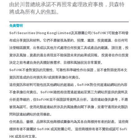
由於川普總統承諾不再照常處理政府事務，貝森特
將成為所有人的焦點。
免責聲明
SoFi Securities (Hong Kong) Limited及其聯屬公司(‘SoFi HK’)可能會不時發
布或分享資訊和材料。它們不應被視為要約、招攬、邀請、投資建議、在任何司
法管轄區購買、出售或以其他方式處理任何投資工具或產品的建議。 請注意，投
資涉及風險，資產的過去表現並不能保證未來的結果或回報。 投資者在作出投資
決定之前考慮自身的具體財務需求、目標和風險狀況非常重要。
SoFi HK不會對資訊的完整性、可靠性和準確性作出保證，並不會對因使用本文
資訊而造成的任何損失和/或損害承擔任何責任。
這些資訊和材料可能包括其他網站的超連結，SoFi HK對任何超連結網站的內容
不會承擔任何責任。 SoFi HK雖然相信透過超連結至第三方網站所提供的資料及
分析是準確的，但SoFi HK並不保證該等資料及分析。 這些連結僅供參考，不應
被視為認可。使用此類超連結所涉及的風險應由閣下承擔，並遵守適用於此類訪
問和該連結網站的使用條款。
任何產品、徽標、品牌和其他商標或圖像均為其各自商標持有者的財產。 這些商
標持有者不隸屬於 SoFi HK 或其附屬公司。 這些商標持有者不贊助或認可 SoFi
HK 或其任何文章。