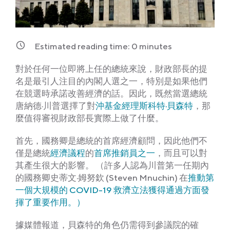
Estimated reading time:
0
minutes
對於任何一位即將上任的總統來說，財政部長的提
名是最引人注目的內閣人選之一，特別是如果他們
在競選時承諾改善經濟的話。因此，既然當選總統
唐納德·川普選擇了對
沖基金經理斯科特·貝森特
，那
麼值得審視財政部長實際上做了什麼。
首先，國務卿是總統的首席經濟顧問，因此他們不
僅是總統
經濟議程
的
首席推銷員之一
，而且可以對
其產生很大的影響。 （許多人認為川普第一任期內
的國務卿史蒂文·姆努欽 (Steven Mnuchin) 在
推動第
一個大規模的 COVID-19 救濟立法獲得通過方面發
揮了重要作用。）
據媒體報道，貝森特的角色仍需得到參議院的確