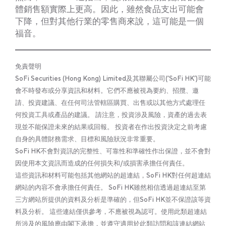
體銷售額實際上更高。因此，雖然食品支出可能會
下降，但對其他行業的零售商來說，這可能是一個
福音。
免責聲明
SoFi Securities (Hong Kong) Limited及其聯屬公司(‘SoFi HK’)可能
會不時發布或分享資訊和材料。它們不應被視為要約、招攬、邀
請、投資建議、在任何司法管轄區購買、出售或以其他方式處理任
何投資工具或產品的建議。 請注意，投資涉及風險，資產的過去表
現並不能保證未來的結果或回報。 投資者在作出投資決定之前考慮
自身的具體財務需求、目標和風險狀況非常重要。
SoFi HK不會對資訊的完整性、可靠性和準確性作出保證，並不會對
因使用本文資訊而造成的任何損失和/或損害承擔任何責任。
這些資訊和材料可能包括其他網站的超連結，SoFi HK對任何超連結
網站的內容不會承擔任何責任。 SoFi HK雖然相信透過超連結至第
三方網站所提供的資料及分析是準確的，但SoFi HK並不保證該等資
料及分析。 這些連結僅供參考，不應被視為認可。使用此類超連結
所涉及的風險應由閣下承擔，並遵守適用於此類訪問和該連結網站