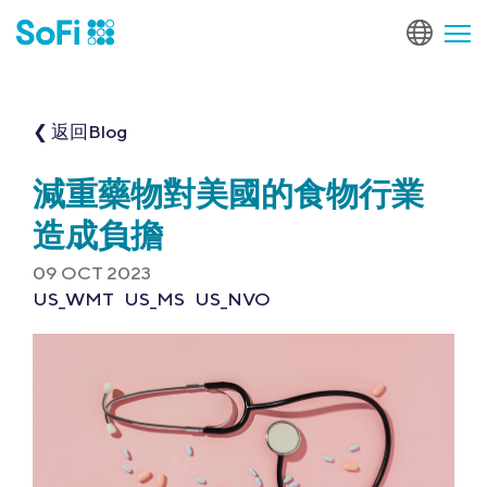
❮ 返回Blog
減重藥物對美國的食物行業
造成負擔
09 OCT 2023
US_WMT
US_MS
US_NVO