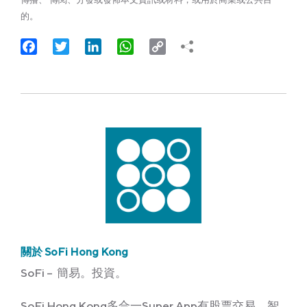
的。
Facebook
Twitter
LinkedIn
WhatsApp
Copy
Link
關於 SoFi Hong Kong
SoFi – 簡易。投資。
SoFi Hong Kong多合一Super App有股票交易、智