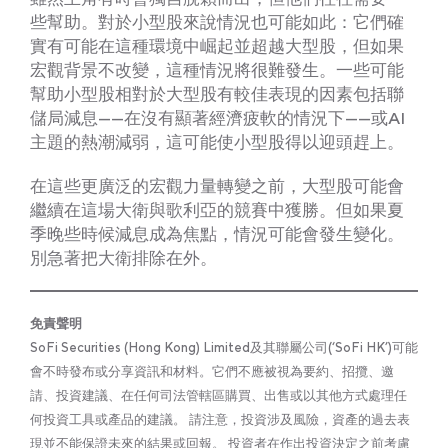
些幫助。對於小型股來說情況也可能如此：它們確
實有可能在這種環境中崛起並超越大型股，但如果
宏觀背景不改變，這種情況將很難發生。一些可能
幫助小型股相對於大型股有較佳表現的因素包括聯
儲局減息——在沒有顯著經濟疲軟的情況下——或AI
主題的熱潮減弱，這可能使小型股得以迎頭趕上。
在這些更廣泛的宏觀力量轉變之前，大型股可能會
繼續在這場大衛與歌利亞的競賽中獲勝。但如果夏
季晚些時候減息成為焦點，情況可能會發生變化。
別急著把大衛排除在外。
免責聲明
SoFi Securities (Hong Kong) Limited及其聯屬公司(‘SoFi HK’)可能
會不時發布或分享資訊和材料。它們不應被視為要約、招攬、邀
請、投資建議、在任何司法管轄區購買、出售或以其他方式處理任
何投資工具或產品的建議。 請注意，投資涉及風險，資產的過去表
現並不能保證未來的結果或回報。 投資者在作出投資決定之前考慮