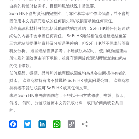
自身的具體財務需求、目標和風險狀況非常重要。
SoFi HK不會對資訊的完整性、可靠性和準確性作出保證，並不會對
因使用本文資訊而造成的任何損失和/或損害承擔任何責任。
這些資訊和材料可能包括其他網站的超連結，SoFi HK對任何超連結
網站的內容不會承擔任何責任。 SoFi HK雖然相信透過超連結至第
三方網站所提供的資料及分析是準確的，但SoFi HK並不保證該等資
料及分析。 這些連結僅供參考，不應被視為認可。使用此類超連結
所涉及的風險應由閣下承擔，並遵守適用於此類訪問和該連結網站
的使用條款。
任何產品、徽標、品牌和其他商標或圖像均為其各自商標持有者的
財產。 這些商標持有者不隸屬於 SoFi HK 或其附屬公司。 這些商標
持有者不贊助或認可 SoFi HK 或其任何文章。
未經 SoFi HK 事先書面同意，不得以任何方式修改、複製、影印、
傳播、 傳閱、分發或發佈本文資訊或材料，或用於商業或公共目
的。
Facebook
Twitter
LinkedIn
WhatsApp
Copy
Link