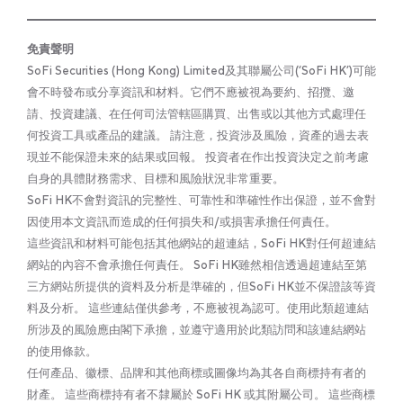
免責聲明
SoFi Securities (Hong Kong) Limited及其聯屬公司(‘SoFi HK’)可能
會不時發布或分享資訊和材料。它們不應被視為要約、招攬、邀
請、投資建議、在任何司法管轄區購買、出售或以其他方式處理任
何投資工具或產品的建議。 請注意，投資涉及風險，資產的過去表
現並不能保證未來的結果或回報。 投資者在作出投資決定之前考慮
自身的具體財務需求、目標和風險狀況非常重要。
SoFi HK不會對資訊的完整性、可靠性和準確性作出保證，並不會對
因使用本文資訊而造成的任何損失和/或損害承擔任何責任。
這些資訊和材料可能包括其他網站的超連結，SoFi HK對任何超連結
網站的內容不會承擔任何責任。 SoFi HK雖然相信透過超連結至第
三方網站所提供的資料及分析是準確的，但SoFi HK並不保證該等資
料及分析。 這些連結僅供參考，不應被視為認可。使用此類超連結
所涉及的風險應由閣下承擔，並遵守適用於此類訪問和該連結網站
的使用條款。
任何產品、徽標、品牌和其他商標或圖像均為其各自商標持有者的
財產。 這些商標持有者不隸屬於 SoFi HK 或其附屬公司。 這些商標