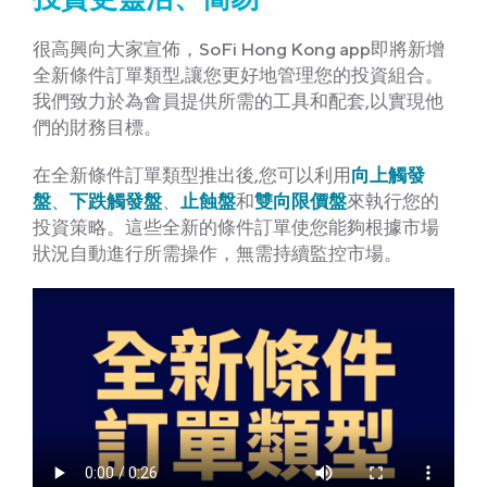
投資更靈活、簡易
很高興向大家宣佈，SoFi Hong Kong app即將新增
全新條件訂單類型,讓您更好地管理您的投資組合。
我們致力於為會員提供所需的工具和配套,以實現他
們的財務目標。
在全新條件訂單類型推出後,您可以利用
向上觸發
盤
、
下跌觸發盤
、
止蝕盤
和
雙向限價盤
來執行您的
投資策略。這些全新的條件訂單使您能夠根據市場
狀況自動進行所需操作，無需持續監控市場。