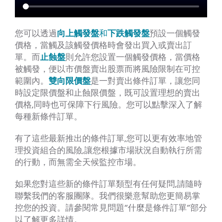
您可以透過
向上觸發盤
和
下跌觸發盤
預設一個觸發
價格，當觸及該觸發價格時會發出買入或賣出訂
單。而
止蝕盤
則允許您設置一個觸發價格，當價格
被觸發，便以市價盤賣出股票而將風險限制在可控
範圍內。
雙向限價盤
是一對賣出條件訂單，讓您同
時設定限價盤和止蝕限價盤，既可設置理想的賣出
價格,同時也可保障下行風險。您可以點擊深入了解
每種新條件訂單。
有了這些最新推出的條件訂單,您可以更有效率地管
理投資組合的風險,讓您根據市場狀況自動執行所需
的行動，而無需全天候監控市場。
如果您對這些新的條件訂單類型有任何疑問,請隨時
聯繫我們的客服團隊。我們很樂意幫助您更簡易掌
控您的投資。請參閱常見問題“什麼是條件訂單”部分
以了解更多詳情。