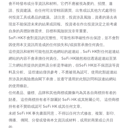
會不時發布或分享資訊和材料。它們不應被視為要約、招攬、邀
請、投資建議、在任何司法管轄區購買、出售或以其他方式處理任
何投資工具或產品的建議。 請注意，投資涉及風險，資產的過去表
現並不能保證未來的結果或回報。 投資者在作出投資決定之前考慮
自身的具體財務需求、目標和風險狀況非常重要。
SoFi HK不會對資訊的完整性、可靠性和準確性作出保證，並不會對
因使用本文資訊而造成的任何損失和/或損害承擔任何責任。
這些資訊和材料可能包括其他網站的超連結，SoFi HK對任何超連結
網站的內容不會承擔任何責任。 SoFi HK雖然相信透過超連結至第
三方網站所提供的資料及分析是準確的，但SoFi HK並不保證該等資
料及分析。 這些連結僅供參考，不應被視為認可。使用此類超連結
所涉及的風險應由閣下承擔，並遵守適用於此類訪問和該連結網站
的使用條款。
任何產品、徽標、品牌和其他商標或圖像均為其各自商標持有者的
財產。 這些商標持有者不隸屬於 SoFi HK 或其附屬公司。 這些商標
持有者不贊助或認可 SoFi HK 或其任何文章。
未經 SoFi HK 事先書面同意，不得以任何方式修改、複製、影印、
傳播、 傳閱、分發或發佈本文資訊或材料，或用於商業或公共目
的。