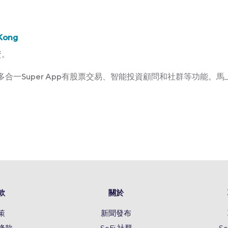
Kong
資。
Kong多合一Super App有股票交易、智能投資顧問和社群等功能。馬上
款
關於
策
新聞發布
條款
SoFi 社群
S