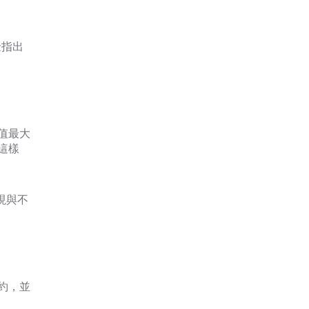
金指出
值最大
這樣
現與不
約，並