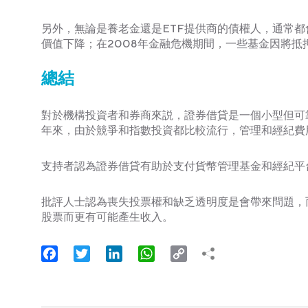
另外，無論是養老金還是ETF提供商的債權人，通常
價值下降​​；在2008年金融危機期間，一些基金因將
總結
對於機構投資者和券商來説，證券借貸是一個小型但可
年來，由於競爭和指數投資都比較流行，管理和經紀費
支持者認為證券借貸有助於支付貨幣管理基金和經紀平
批評人士認為喪失投票權和缺乏透明度是會帶來問題，
股票而更有可能產生收入。
Facebook
Twitter
LinkedIn
WhatsApp
Copy
Link