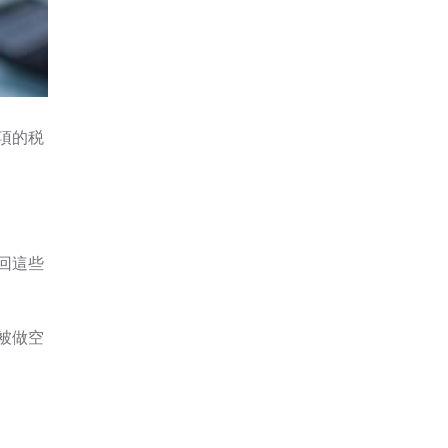
項的税
回這些
被做空