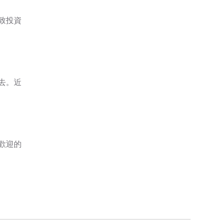
致投資
去。近
歡迎的