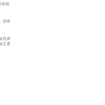
的長期
，證券
金投資
缺乏透