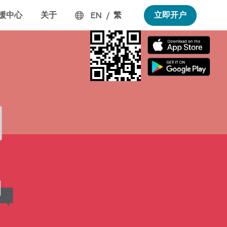
援中心
关于
繁
立即开户
EN
/