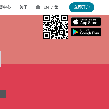
援中心
关于
繁
立即开户
EN
/