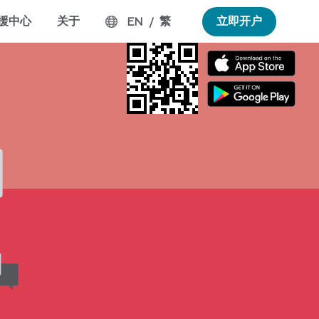
援中心
关于
繁
立即开户
EN
/