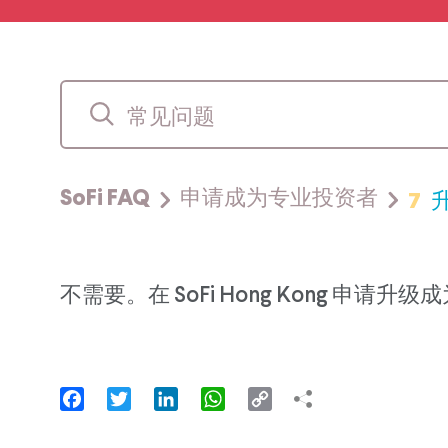
7
SoFi FAQ
申请成为专业投资者
不需要。在 SoFi Hong Kong 申
Facebook
Twitter
LinkedIn
WhatsApp
Copy
Link