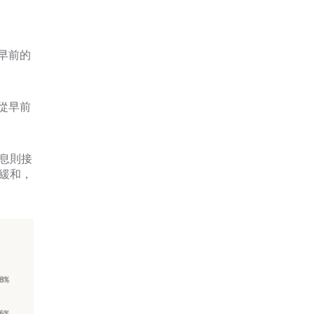
早前的
從早前
債息則接
勢緩和，