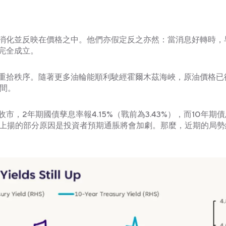
消化並反映在價格之中。他們亦假定反之亦然：當消息好轉時，
完全成立。
重拾秩序。隨著更多油輪能順利駛經霍爾木茲海峽，原油價格已
區間。
，2年期國債孳息率報4.15%（戰前為3.43%），而10年期
，債息上揚的部分原因是投資者預期通脹將會加劇。那麼，近期的局