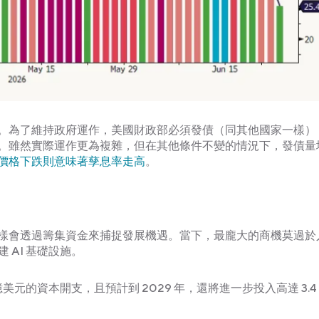
。為了維持政府運作，美國財政部必須發債（同其他國家一樣）
。雖然實際運作更為複雜，但在其他條件不變的情況下，發債量
價格下跌則意味著孳息率走高
。
樣會透過籌集資金來捕捉發展機遇。當下，最龐大的商機莫過於
 AI 基礎設施。
 億美元的資本開支，且預計到 2029 年，還將進一步投入高達 3.4