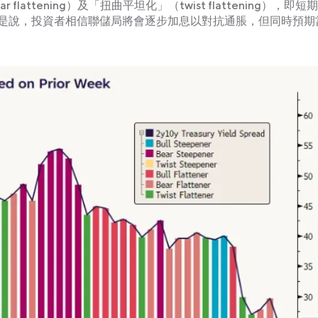
ttening）及「扭曲平坦化」（twist flattening），即短
是說，投資者相信聯儲局將會逐步加息以對抗通脹，但同時預期