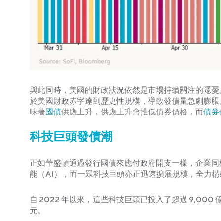
與此同時，美國的財政狀況依然是市場持續關注的隱憂
於美國財政赤字達到歷史性規模，導致發債量急劇膨脹
味著
國債
供應上升，供應上升會推低債券價格，而
債券
科技巨頭發債潮
正如華盛頓通過發行國債來應付政府開支一樣，企業同
能（AI），而一眾科技巨頭亦正迅速擴展規模，全力構建
自 2022 年以來，這些科技巨頭已投入了超過 9,000
元。