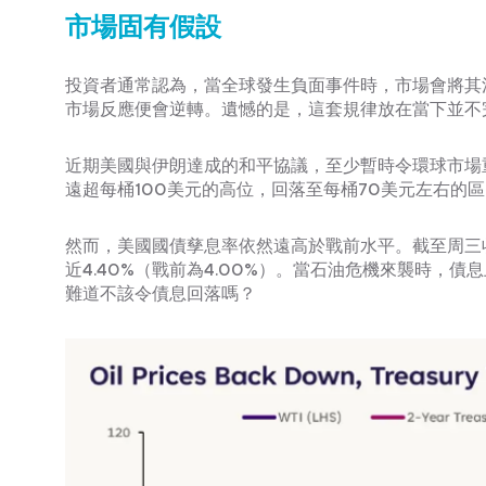
市場固有假設
投資者通常認為，當全球發生負面事件時，市場會將其
市場反應便會逆轉。遺憾的是，這套規律放在當下並不
近期美國與伊朗達成的和平協議，至少暫時令環球市場
遠超每桶100美元的高位，回落至每桶70美元左右的
然而，美國國債孳息率依然遠高於戰前水平。截至周三收市
近4.40%（戰前為4.00%）。當石油危機來襲時
難道不該令債息回落嗎？