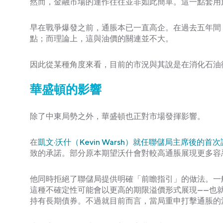
然而，金融市場的運作往往並非如此簡單。這一點套用
早在戰爭爆發之前，通脹本已一直高企。在過去五年間，
點；而理論上，這與油價的關連並不大。
因此從某種角度來看，目前的市況與其說是在消化石油
華盛頓的影響
除了中東局勢之外，華盛頓也正對市場發揮影響。
在
凱文·沃什（Kevin Warsh）就任聯儲局主席後的首
致的承諾。部分原本期望沃什會對較高通脹展現更多容
他同時拒絕了聯儲局提供明確「前瞻指引」的做法。一
這種不確定性可能會以更高的期限溢價形式展現——也
持有長期債券。不過就目前而言，當局重申打擊通脹的