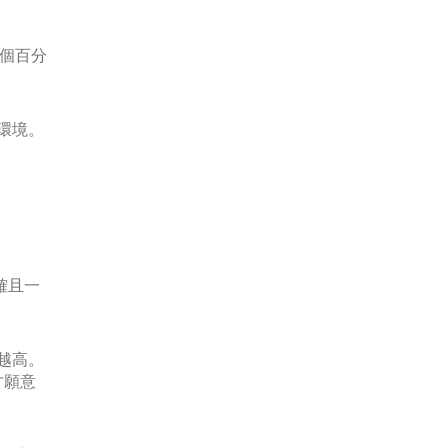
2個百分
環境。
確且一
越高。
才願意