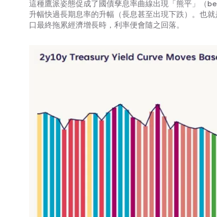
這種鷹派姿態促成了國債孳息率曲線出現「熊平」（bear fla
升幅快過長期息率的升幅（長息甚至出現下跌）。也就
口最終拖累經濟增長時，利率便會隨之回落。