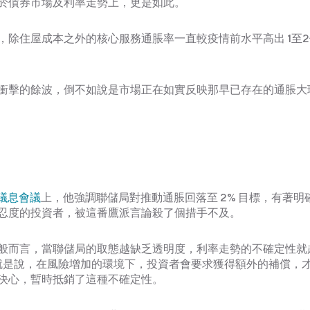
於債券市場及利率走勢上，更是如此。
除住屋成本之外的核心服務通脹率一直較疫情前水平高出 1至
衝擊的餘波，倒不如說是市場正在如實反映那早已存在的通脹大
次議息會議
上，他強調聯儲局對推動通脹回落至 2% 目標，有著明
忍度的投資者，被這番鷹派言論殺了個措手不及。
般而言，當聯儲局的取態越缺乏透明度，利率走勢的不確定性就
就是說，在風險增加的環境下，投資者會要求獲得額外的補償，
決心，暫時抵銷了這種不確定性。