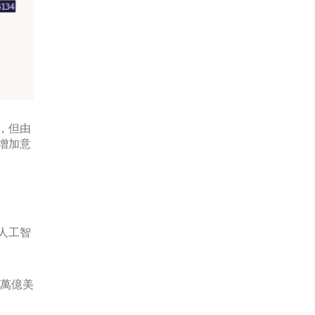
，但由
增加意
人工智
 萬億美