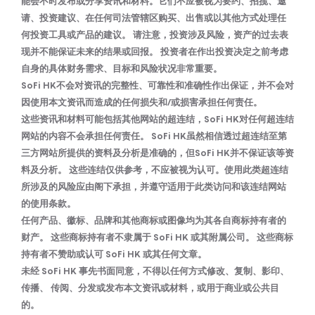
能会不时发布或分享资讯和材料。它们不应被视为要约、招揽、邀
请、投资建议、在任何司法管辖区购买、出售或以其他方式处理任
何投资工具或产品的建议。 请注意，投资涉及风险，资产的过去表
现并不能保证未来的结果或回报。 投资者在作出投资决定之前考虑
自身的具体财务需求、目标和风险状况非常重要。
SoFi HK不会对资讯的完整性、可靠性和准确性作出保证，并不会对
因使用本文资讯而造成的任何损失和/或损害承担任何责任。
这些资讯和材料可能包括其他网站的超连结，SoFi HK对任何超连结
网站的内容不会承担任何责任。 SoFi HK虽然相信透过超连结至第
三方网站所提供的资料及分析是准确的，但SoFi HK并不保证该等资
料及分析。 这些连结仅供参考，不应被视为认可。使用此类超连结
所涉及的风险应由阁下承担，并遵守适用于此类访问和该连结网站
的使用条款。
任何产品、徽标、品牌和其他商标或图像均为其各自商标持有者的
财产。 这些商标持有者不隶属于 SoFi HK 或其附属公司。 这些商标
持有者不赞助或认可 SoFi HK 或其任何文章。
未经 SoFi HK 事先书面同意，不得以任何方式修改、复制、影印、
传播、 传阅、分发或发布本文资讯或材料，或用于商业或公共目
的。