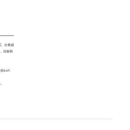
购买、出售或
、目标和
SoFi
章。