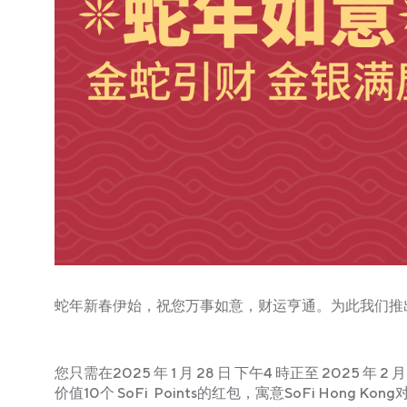
蛇年新春伊始，祝您万事如意，财运亨通。为此我们推出蛇年登
您只需在2025 年 1 月 28 日 下午4 時正至 2025 年 2 月
价值10个 SoFi Points的红包，寓意SoFi Ho