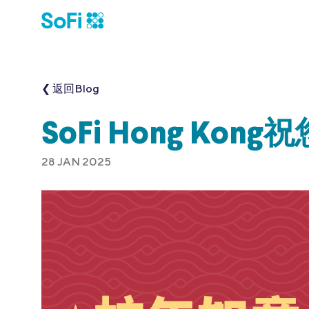
❮ 返回Blog
SoFi Hong Ko
28 JAN 2025