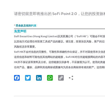
请密切留意即将推出的 SoFi Point 2.0，让您的投
*
受条款及细则
约束
免责声明
SoFi Securities (Hong Kong) Limited及其联属公司（“So
以其他方式处理任何投资工具或产品的建议。请注意，投资涉及风险，资产的过
风险状况非常重要。
SoFi HK不会对信息的完整性、可靠性和准确性作出保证，并不对因使用本文
这些信息和材料可能包括其他网站的超链接，SoFi HK对任何超链接网站的内容不
HK并不保证该等资料及分析。这些链接仅供参考，不应被视为认可。使用此类
任何产品、徽标、品牌和其他商标或图像均为其各自商标持有者的财产。这些商标持有
Facebook
Twitter
LinkedIn
WhatsApp
Copy
Link