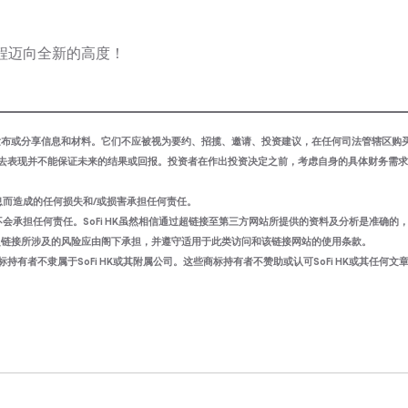
资旅程迈向全新的高度！
Fi HK”）可能会不时发布或分享信息和材料。它们不应被视为要约、招揽、邀请、投资建议，在任何司法管辖区
去表现并不能保证未来的结果或回报。投资者在作出投资决定之前，考虑自身的具体财务需求
信息而造成的任何损失和/或损害承担任何责任。
会承担任何责任。SoFi HK虽然相信通过超链接至第三方网站所提供的资料及分析是准确的，但
超链接所涉及的风险应由阁下承担，并遵守适用于此类访问和该链接网站的使用条款。
者不隶属于SoFi HK或其附属公司。这些商标持有者不赞助或认可SoFi HK或其任何文