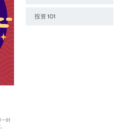
投资 101
获得一封
运。